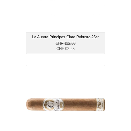
La Aurora Principes Claro Robusto-25er
CHF 112.50
CHF 92.25
Capadura 888 Robusto-25er
CHF 148.75
Format: Robusto
Ringmass: 50
Länge: 12.7
mittelkräftig