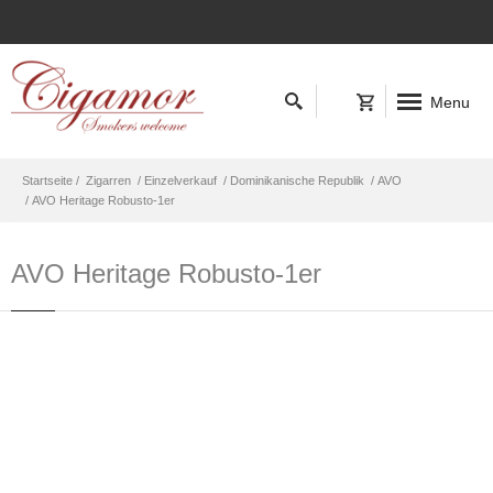
Menu
Startseite /
Zigarren
/ Einzelverkauf
/ Dominikanische Republik
/ AVO
/ AVO Heritage Robusto-1er
AVO Heritage Robusto-1er