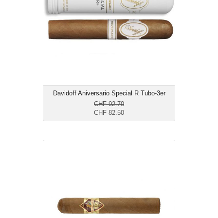
Format: Robusto
Ringmass: 50
Länge: 12.4
mild bis mittelkräftig
Davidoff Aniversario Special R Tubo-3er
CHF 92.70
CHF 82.50
La Aurora Principes Claro Robusto-25er
CHF 92.25
Format: Robusto
Ringmass: 48
Länge: 12.3
mild