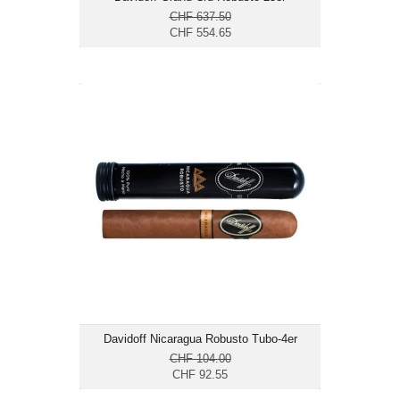
CHF 637.50
CHF 554.65
Davidoff Nicaragua Robusto Tubo-4er
CHF 92.55
Format: Robusto
Ringmass: 50
Länge: 12.7
mittelkräftig bis kräftig
Davidoff Nicaragua Robusto Tubo-4er
CHF 104.00
CHF 92.55