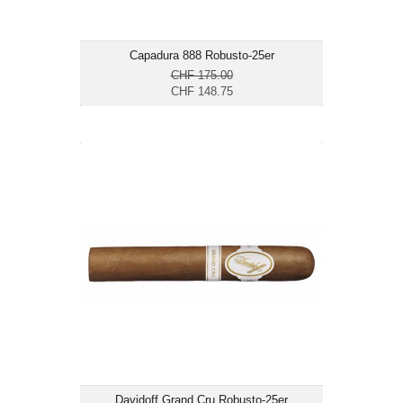
Capadura 888 Robusto-25er
CHF 175.00
CHF 148.75
Davidoff Grand Cru Robusto-25er
CHF 554.65
Format: Robusto
Ringmass: 51
Länge: 13.3
mittelkräftig
Davidoff Grand Cru Robusto-25er