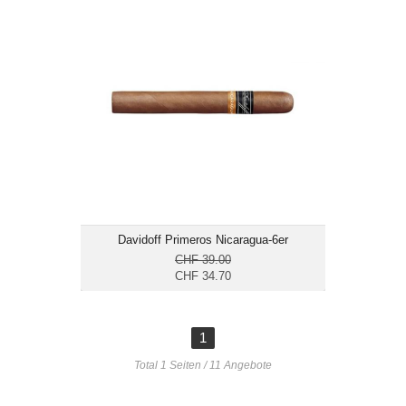
Davidoff Primeros Nicaragua-6er
CHF 34.70
Format: Petit Panetela
Ringmass: 34
Länge: 10.4
mittelkräftig
Davidoff Primeros Nicaragua-6er
CHF 39.00
CHF 34.70
1
Total 1 Seiten / 11 Angebote