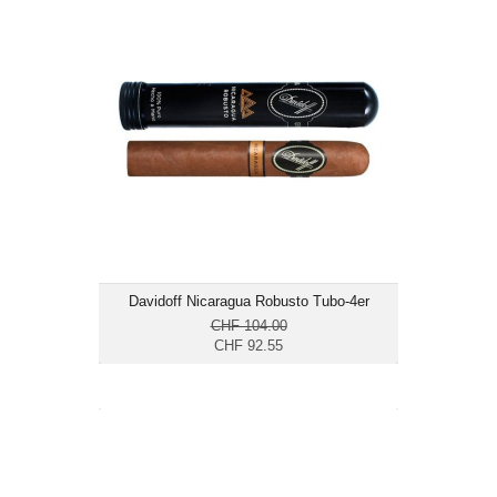
Davidoff Nicaragua Robusto Tubo-4er
CHF 92.55
Format: Robusto
Ringmass: 50
Länge: 12.7
mittelkräftig bis kräftig
Davidoff Nicaragua Robusto Tubo-4er
CHF 104.00
CHF 92.55
Davidoff Nicaragua Robusto-12er
CHF 250.55