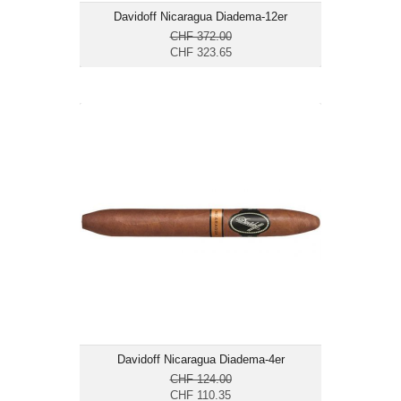
Davidoff Nicaragua Diadema-12er
CHF 372.00
CHF 323.65
Davidoff Nicaragua Diadema-4er
CHF 110.35
Format: Diadema
Ringmass: 50
Länge: 16.5
mittelkräftig bis kräftig
Davidoff Nicaragua Diadema-4er
CHF 124.00
CHF 110.35