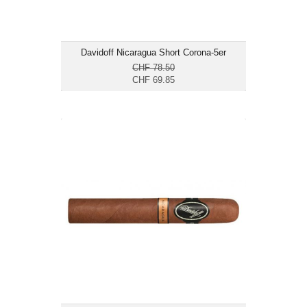
Davidoff Nicaragua Short Corona-5er
CHF 78.50
CHF 69.85
Davidoff Nicaragua Toro-12er
CHF 292.30
Format: Toro
Ringmass: 54
Länge: 14
mittelkräftig bis kräftig