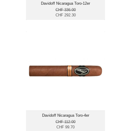
Davidoff Nicaragua Toro-12er
CHF 336.00
CHF 292.30
Davidoff Nicaragua Toro-4er
CHF 99.70
Format: Toro
Ringmass: 54
Länge: 14
mittelkräftig bis kräftig
Davidoff Nicaragua Toro-4er
CHF 112.00
CHF 99.70