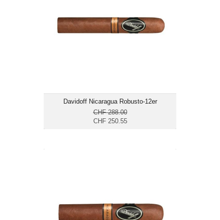
Format: Robusto
Ringmass: 50
Länge: 12.7
mittelkräftig bis kräftig
Davidoff Nicaragua Robusto-12er
CHF 288.00
CHF 250.55
Davidoff Nicaragua Short Corona-14er
CHF 190.55
Format: Short Corona
Ringmass: 46
Länge: 9.5