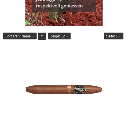
Sortieren:
Name
Zeige:
12
Seite:
1
Davidoff Nicaragua Diadema-12er
CHF 323.65
Format: Diadema
Ringmass: 50
Länge: 16.5
mittelkräftig bis kräftig