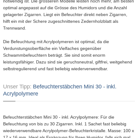
notwendig ist. Die grösseren Modelle leisten noch mehr, am besten
optimal angepasst auf die Grösse des Humidors und die Anzahl
gelagerter Zigarren. Liegt ein Befeuchter direkt neben Zigarren,
hilft ein mit der Schere zugeschnittenes Zedernholzblatt als
Trennwand.
Die Befeuchtung mit Acrylpolymeren ist optimal, da die
Verdunstungsoberfläche ein Vielfaches gegenüber
Schwammbefeuchtern beträgt. Sie sind somit enorm
leistungsfähiger. Dazu sind sie geruchsneutral, giftfrei, weitgehend
selbstregulierend und fast beliebig wiederverwendbar.
Unser Tipp:
Befeuchterstäbchen Mini 30 - inkl.
Acrylpolymere
Befeuchterstäbchen Mini 30 - inkl. Acrylpolymere: Für die
Befeuchtung von bis zu 30 Zigarren. Inkl. 1 Sachet fast beliebig
wiederverwendbare Acrylpolymer-Befeuchterkristalle. Masse: 100 x
17 x 16 mm. Ideal als Ergänzung für Ihren Humidor, falls sich mal