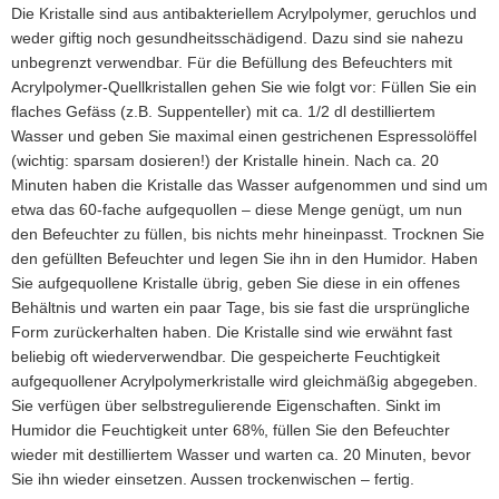
Die Kristalle sind aus antibakteriellem Acrylpolymer, geruchlos und
weder giftig noch gesundheitsschädigend. Dazu sind sie nahezu
unbegrenzt verwendbar. Für die Befüllung des Befeuchters mit
Acrylpolymer-Quellkristallen gehen Sie wie folgt vor: Füllen Sie ein
flaches Gefäss (z.B. Suppenteller) mit ca. 1/2 dl destilliertem
Wasser und geben Sie maximal einen gestrichenen Espressolöffel
(wichtig: sparsam dosieren!) der Kristalle hinein. Nach ca. 20
Minuten haben die Kristalle das Wasser aufgenommen und sind um
etwa das 60-fache aufgequollen – diese Menge genügt, um nun
den Befeuchter zu füllen, bis nichts mehr hineinpasst. Trocknen Sie
den gefüllten Befeuchter und legen Sie ihn in den Humidor. Haben
Sie aufgequollene Kristalle übrig, geben Sie diese in ein offenes
Behältnis und warten ein paar Tage, bis sie fast die ursprüngliche
Form zurückerhalten haben. Die Kristalle sind wie erwähnt fast
beliebig oft wiederverwendbar. Die gespeicherte Feuchtigkeit
aufgequollener Acrylpolymerkristalle wird gleichmäßig abgegeben.
Sie verfügen über selbstregulierende Eigenschaften. Sinkt im
Humidor die Feuchtigkeit unter 68%, füllen Sie den Befeuchter
wieder mit destilliertem Wasser und warten ca. 20 Minuten, bevor
Sie ihn wieder einsetzen. Aussen trockenwischen – fertig.