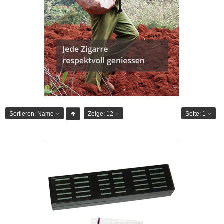
Sortieren:
Name
Zeige:
12
Seite:
1
Befeuchter 120 - inkl. Acrylpolymere
CHF 17.50
Masse cm: 14.8 x 4 x 2