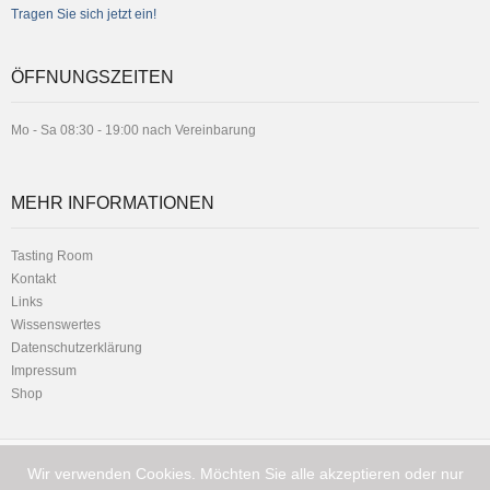
Tragen Sie sich jetzt ein!
ÖFFNUNGSZEITEN
Mo - Sa 08:30 - 19:00 nach Vereinbarung
MEHR INFORMATIONEN
Tasting Room
Kontakt
Links
Wissenswertes
Datenschutzerklärung
Impressum
Shop
Wir verwenden Cookies. Möchten Sie alle akzeptieren oder nur
Telefon:
Hauptstrasse 1 - 8716 Schmerikon