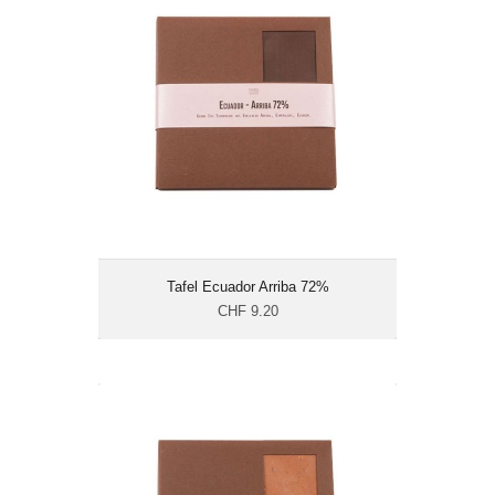
CHF 9.20
Gewicht: 100 g
Energie: 585 kcal/100g
Tafel Ecuador Arriba 72%
CHF 9.20
Tafel Grenada 38% Haselnuss Knusper
Crunch
CHF 9.60