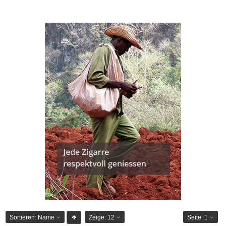
Sortieren:
Name
Zeige:
12
Seite:
1