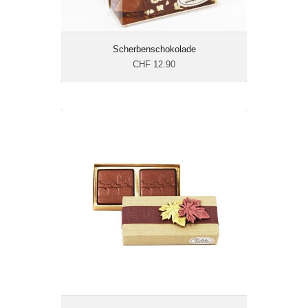
Scherbenschokolade
CHF 12.90
Schmerkner Grüessli 2er
CHF 7.80
Gewicht: 35 g
Energie: 587.9 kcal/100g