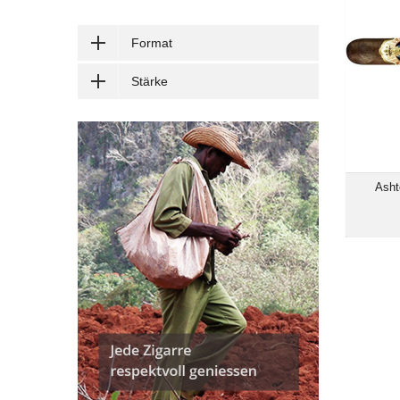
Format
Stärke
Asht