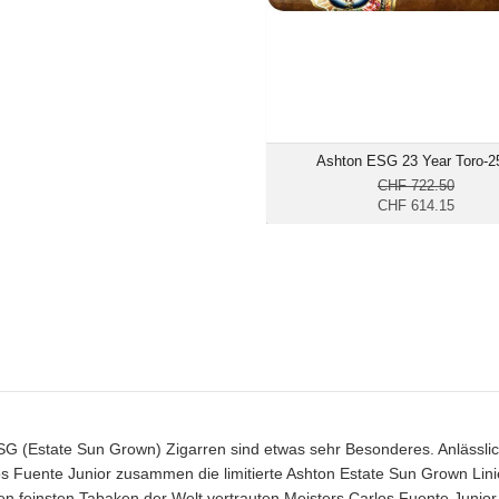
mittelkräftig bis k
Ashton ESG 23 Year Toro-2
CHF 722.50
CHF 614.15
G (Estate Sun Grown) Zigarren sind etwas sehr Besonderes. Anlässlic
s Fuente Junior zusammen die limitierte Ashton Estate Sun Grown Lini
en feinsten Tabaken der Welt vertrauten Meisters Carlos Fuente Junior 