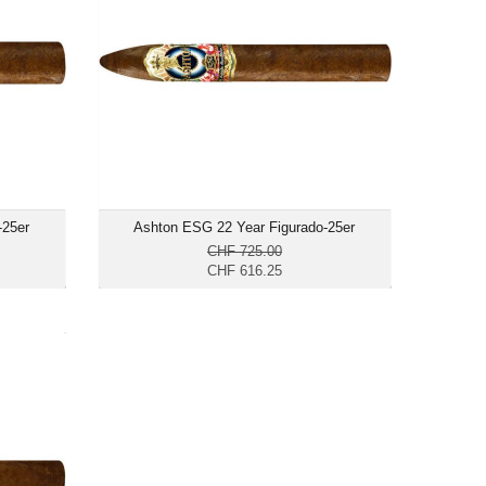
busto
Format: Figurado
s: 52
Ringmass: 52
 13.3
Länge: 15.2
räftig
mittelkräftig bis kräftig
-25er
Ashton ESG 22 Year Figurado-25er
CHF 725.00
CHF 616.25
ro-25er
14.15
 Toro
s: 52
 15.9