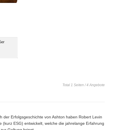
räftig
5er
Total 1 Seiten / 4 Angebote
h der Erfolgsgeschichte von Ashton haben Robert Levin
e (kurz ESG) entwickelt, welche die jahrelange Erfahrung
zur Geltung bringt.