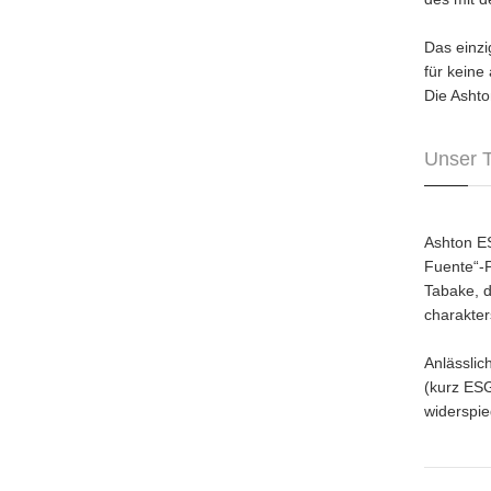
Das einzi
für keine
Die Ashto
Unser 
Ashton ES
Fuente“-P
Tabake, d
charakter
Anlässlic
(kurz ESG
widerspie