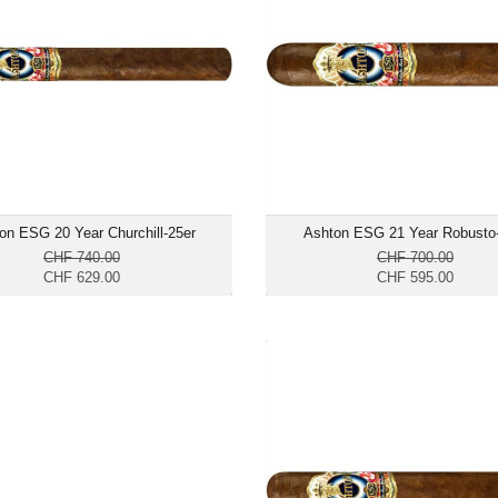
Format: Churchill
Format: Ro
Ringmass: 49
Ringmas
Länge: 17.1
Länge:
mittelkräftig bis kräftig
mittelkräftig bis k
on ESG 20 Year Churchill-25er
Ashton ESG 21 Year Robusto
CHF 740.00
CHF 700.00
CHF 629.00
CHF 595.00
Ashton ESG 23 Year To
CHF 6
Format:
Ringmas
Länge: