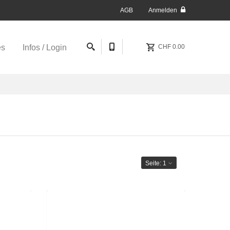
AGB
Anmelden
es
Infos / Login
CHF 0.00
Seite:
1
to-25er
Ashton ESG 22 Year Figurado-25er
95.00
CHF 616.25