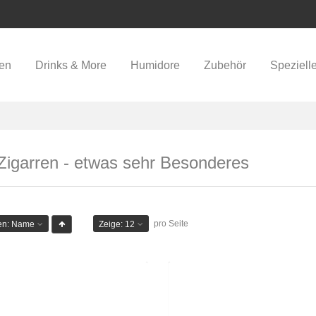
ren
Drinks & More
Humidore
Zubehör
Speziell
igarren - etwas sehr Besonderes
pro Seite
en:
Name
Zeige:
12
hton ESG 20 Year Churchill-25er
Ashton ESG 21 Year Robus
CHF 629.00
CHF 5