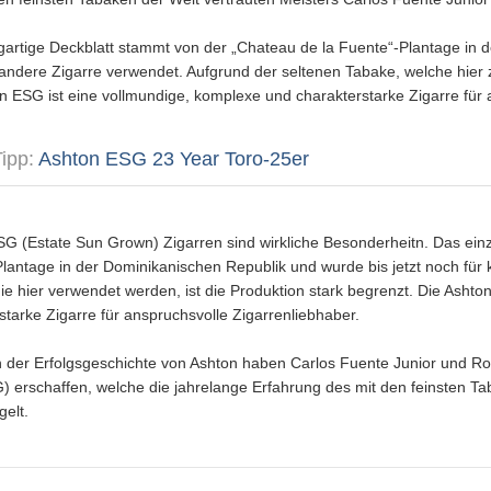
gartige Deckblatt stammt von der „Chateau de la Fuente“-Plantage in 
 andere Zigarre verwendet. Aufgrund der seltenen Tabake, welche hier 
n ESG ist eine vollmundige, komplexe und charakterstarke Zigarre für 
Tipp:
Ashton ESG 23 Year Toro-25er
G (Estate Sun Grown) Zigarren sind wirkliche Besonderheitn. Das einz
lantage in der Dominikanischen Republik und wurde bis jetzt noch für
ie hier verwendet werden, ist die Produktion stark begrenzt. Die Asht
starke Zigarre für anspruchsvolle Zigarrenliebhaber.
h der Erfolgsgeschichte von Ashton haben Carlos Fuente Junior und Rob
) erschaffen, welche die jahrelange Erfahrung des mit den feinsten Ta
gelt.