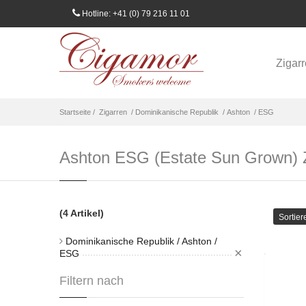
Hotline: +41 (0) 79 216 11 01
Zigar
Startseite /
Zigarren
/ Dominikanische Republik
/ Ashton
/ ESG
Ashton ESG (Estate Sun Grown) Z
(4 Artikel)
Sortier
Dominikanische Republik / Ashton /
×
ESG
As
Filtern nach