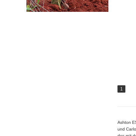
1
Ashton ES
und Carlo
des mit d