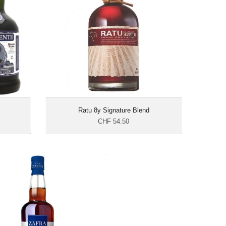
: 40%
Alkohohlgehalt: 35%
70 cl
Flascheninhalt: 70 cl
ische
Herkunft: Fidschi
ublik
Ratu 8y Signature Blend
CHF 54.50
Zafra 21y
CHF 77.50
Alkohohlgehalt: 40%
Flascheninhalt: 70 cl
Herkunft: Panama