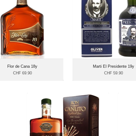
Alkohohlgehalt: 40%
Alkohohlgehalt
Flascheninhalt: 70 cl
Flascheninhalt: 
Herkunft: Nicaragua
Herkunft: Dominikan
Rep
Flor de Cana 18y
Marti El Presidente 19y
CHF 69.90
CHF 59.90
Ron Canuto 7y Highland Rum
CHF 47.00
Alkohohlgehalt: 70%
Flascheninhalt: 70 cl
Herkunft: Ecuador