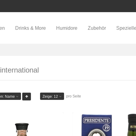
ren
Drinks & More
Humidore
Zubehör
Speziell
nternational
pro Seite
en:
Name
Zeige:
12
Flor de Cana 18y
Marti El Preside
CHF 69.90
CHF 