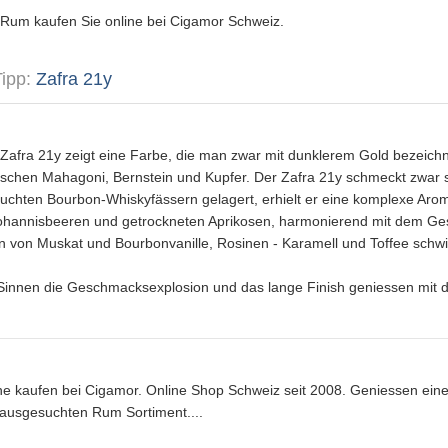
Rum kaufen Sie online bei Cigamor Schweiz.
Tipp:
Zafra 21y
afra 21y zeigt eine Farbe, die man zwar mit dunklerem Gold bezeichn
schen Mahagoni, Bernstein und Kupfer. Der Zafra 21y schmeckt zwar sü
uchten Bourbon-Whiskyfässern gelagert, erhielt er eine komplexe Ar
Johannisbeeren und getrockneten Aprikosen, harmonierend mit dem G
n von Muskat und Bourbonvanille, Rosinen - Karamell und Toffee schwi
n Sinnen die Geschmacksexplosion und das lange Finish geniessen mi
e kaufen bei Cigamor. Online Shop Schweiz seit 2008. Geniessen eine
ausgesuchten Rum Sortiment....