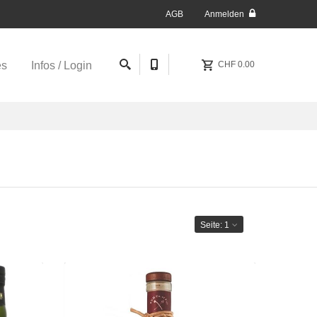
AGB
Anmelden
es
Infos / Login
CHF 0.00
Seite:
1
nte 19y
Ratu 8y Signature Blend
59.90
CHF 54.50