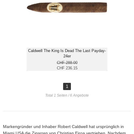
Format: Torpedo
Ringmass: 52
Länge: 15.2
mittelkräftig
Caldwell The King Is Dead The Last Payday-
24er
CHF 288.00
CHF 236.15
1
Total 1 Seiten / 6 Angebote
Markengründer und Inhaber Robert Caldwell hat ursprünglich in
Miami USA die Zigarren von Christian Eiroa vertrieben. Nachdem