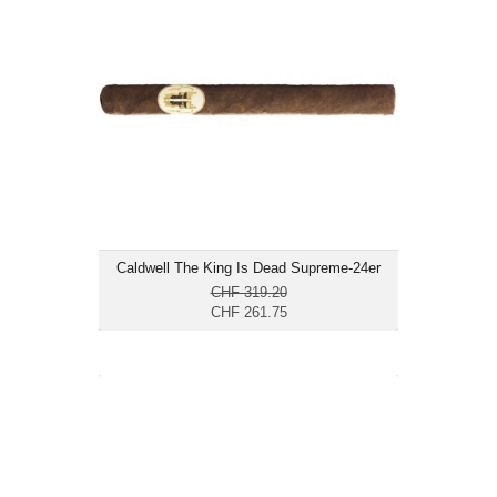
CHF 261.75
Format: Churchill
Ringmass: 52
Länge: 17.8
mittelkräftig
Caldwell The King Is Dead Supreme-24er
CHF 319.20
CHF 261.75
Caldwell The King Is Dead The Last
Payday-24er
CHF 236.15