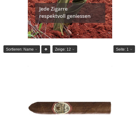
Sortieren:
Name
Zeige:
12
Seite:
1
Caldwell Long Live The King Belicoso-
24er
CHF 236.15
Format: Toro
Ringmass: 52
Länge: 14
mittelkräftig bis kräftig