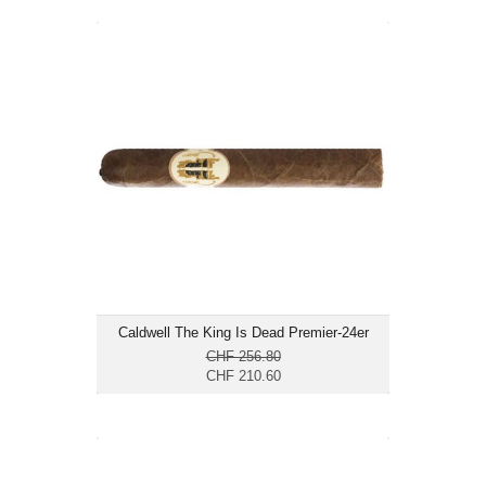
Caldwell The King Is Dead Premier-
24er
CHF 210.60
Format: Robusto Extra
Ringmass: 50
Länge: 14
mittelkräftig
Caldwell The King Is Dead Premier-24er
CHF 256.80
CHF 210.60
Caldwell The King Is Dead Supreme-
24er