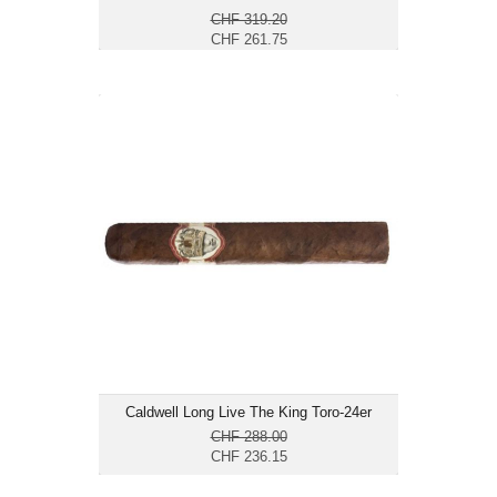
CHF 319.20
CHF 261.75
Caldwell Long Live The King Toro-24er
CHF 236.15
Format: Toro
Ringmass: 52
Länge: 15.2
mittelkräftig bis kräftig
Caldwell Long Live The King Toro-24er
CHF 288.00
CHF 236.15