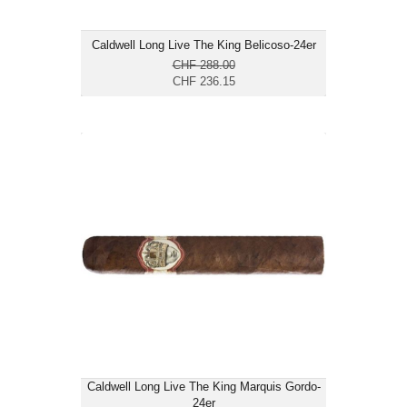
Caldwell Long Live The King Belicoso-24er
CHF 288.00
CHF 236.15
Caldwell Long Live The King Marquis
Gordo-24er
CHF 261.75
Format: Gordo
Ringmass: 60
Länge: 15.2
mittelkräftig bis kräftig
Caldwell Long Live The King Marquis Gordo-
24er