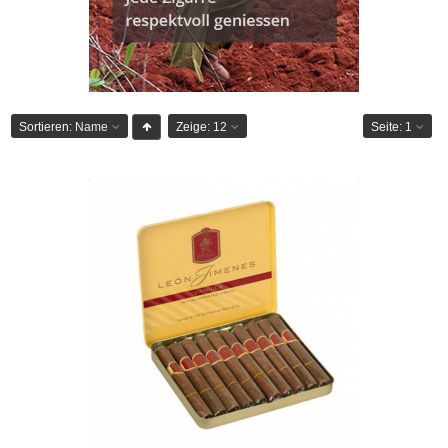
Sortieren:
Name
Zeige:
12
Seite:
1
Leon Jimenes Petites Blond-10er
CHF 25.00
Format: Petit Panetela
Ringmass: 33
Länge: 10
mild