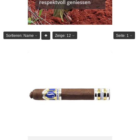
Sortieren:
Name
Zeige:
12
Seite:
1
Samana Nicaragua Line Epicure-20er
CHF 170.00
Format: Toro
Ringmass: 54
Länge: 15.2
mittelkräftig bis kräftig