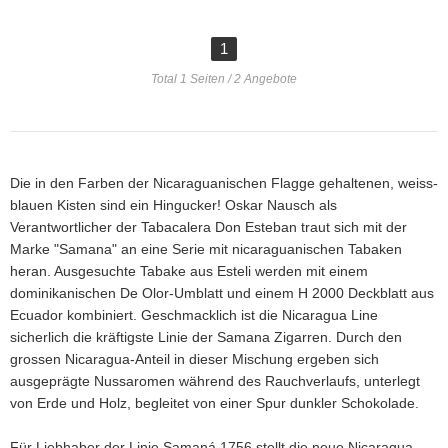
1
Total 1 Seiten / 2 Angebote
Die in den Farben der Nicaraguanischen Flagge gehaltenen, weiss-
blauen Kisten sind ein Hingucker! Oskar Nausch als
Verantwortlicher der Tabacalera Don Esteban traut sich mit der
Marke "Samana" an eine Serie mit nicaraguanischen Tabaken
heran. Ausgesuchte Tabake aus Esteli werden mit einem
dominikanischen De Olor-Umblatt und einem H 2000 Deckblatt aus
Ecuador kombiniert. Geschmacklich ist die Nicaragua Line
sicherlich die kräftigste Linie der Samana Zigarren. Durch den
grossen Nicaragua-Anteil in dieser Mischung ergeben sich
ausgeprägte Nussaromen während des Rauchverlaufs, unterlegt
von Erde und Holz, begleitet von einer Spur dunkler Schokolade.
Für Liebhaber der Linie Samaná 1756 stellt die neue Nicaragua-