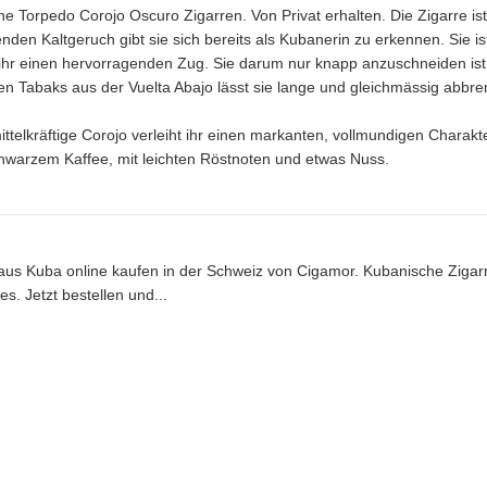
e Torpedo Corojo Oscuro Zigarren. Von Privat erhalten. Die Zigarre ist 
den Kaltgeruch gibt sie sich bereits als Kubanerin zu erkennen. Sie ist
ihr einen hervorragenden Zug. Sie darum nur knapp anzuschneiden ist 
en Tabaks aus der Vuelta Abajo lässt sie lange und gleichmässig abbre
ittelkräftige Corojo verleiht ihr einen markanten, vollmundigen Charak
hwarzem Kaffee, mit leichten Röstnoten und etwas Nuss.
aus Kuba online kaufen in der Schweiz von Cigamor. Kubanische Zigarre
s. Jetzt bestellen und...