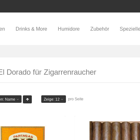
ren
Drinks & More
Humidore
Zubehör
Speziell
l Dorado für Zigarrenraucher
pro Seite
en:
Name
Zeige:
12
Partagas Chicos-25er
Rarität aus Kuba - Doub
Colorado Cl
CHF 38.95
CHF 