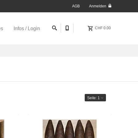
AGB
Anmelden
es
Infos / Login
CHF 0.00
Seite:
1
le Toro
Rarität aus Kuba - Torpedo Corojo
aro-1er
Oscuro-1er
27.90
CHF 25.90