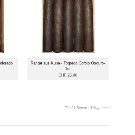
 Toro
Format: Torpedo
s: 58
Ringmass: 54
 15.4
Länge: 15.1
räftig
mittelkräftig
Colorado
Rarität aus Kuba - Torpedo Corojo Oscuro-
1er
CHF 25.90
Total 1 Seiten / 3 Angebote