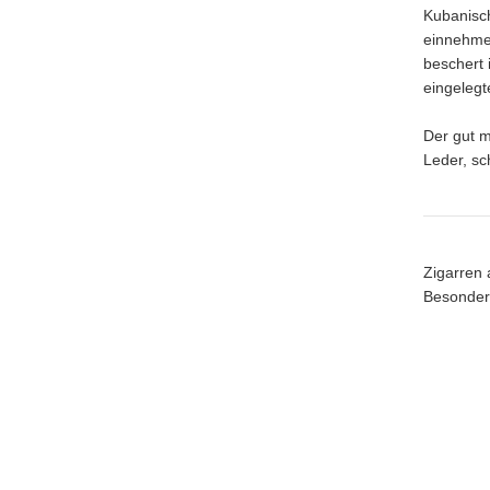
Kubanisch
einnehmen
beschert 
eingelegt
Der gut m
Leder, sc
Zigarren 
Besondere