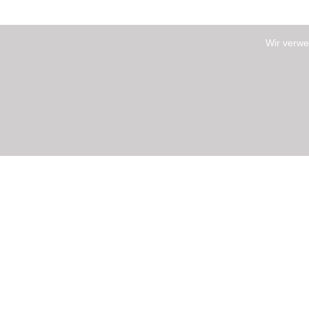
Wir verwe
NEWSLETTER ABONNIEREN
Tragen Sie sich jetzt ein!
ÖFFNUNGSZEITEN
Mo - Sa 08:30 - 19:00 nach Vereinbarung