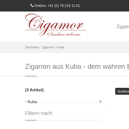
Hotline: +41 (0) 79 216 11 01
Zigar
Startseite /
Zigarren
/ Kuba
Zigarren aus Kuba - dem wahren E
(3 Artikel)
Sortier
×
Kuba
Filtern nach