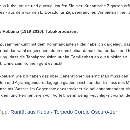
aus Kuba, online und günstig, kaufen Sie hier. Kubanische Zigarren erf
s - aus dem wahren El Dorado für Zigarrenraucher. Wir bieten Ihnen a
o Robaina (1919-2010), Tabakproduzent
 Zusammenkunft mit dem Kommandanten Fidel habe ich dargelegt, dass 
Er hat das wohl eingesehen, denn unmittelbar danach hat er das Land hie
ng, dass die Tabakproduktion nur im Familienbetrieb gut funktioniert. 
. Ohne sein Können geht es nicht.
akbauern wie ich haben das über Generationen gelernt: Man muss de
en und Agraringenieure dagegen glauben nicht an den Einfluss des M
nze mit Wasser. Im Gegensatz dazu trocknet sie bei abnehmendem Mond
knen und Fermentieren von Vorteil, wenn wenig Feuchtigkeit vorhande
Tipp:
Rarität aus Kuba - Torpedo Corojo Oscuro-1er