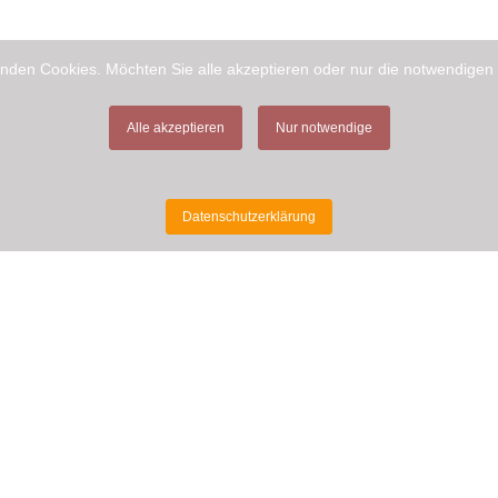
nden Cookies. Möchten Sie alle akzeptieren oder nur die notwendigen
Alle akzeptieren
Nur notwendige
Datenschutzerklärung
MEHR INFORMATIONEN
Tasting Room
Kontakt
Links
Wissenswertes
Datenschutzerklärung
Impressum