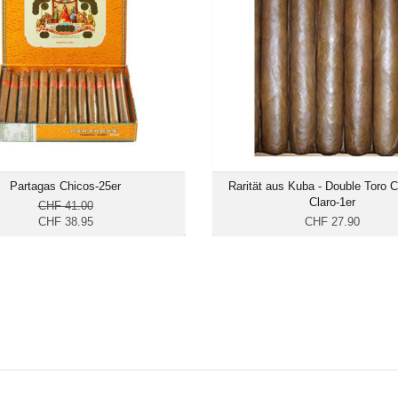
Format: Petit Panetela
Format: Double
Ringmass: 29
Ringmas
Länge: 10.6
Länge:
mittelkräftig
mild bis mittelk
Partagas Chicos-25er
Rarität aus Kuba - Double Toro 
Claro-1er
CHF 41.00
CHF 38.95
CHF 27.90