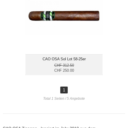
Format: Canonazo
Especial
Ringmass: 58
Länge: 16.5
mittelkräftig
CAO OSA Sol Lot 58-25er
CHF 312.50
CHF 250.00
1
Total 1 Seiten / 5 Angebote