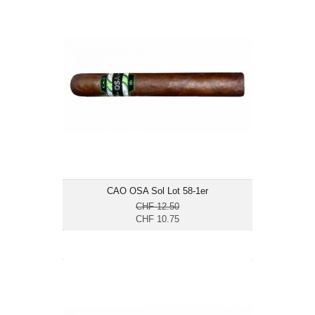
CAO OSA Sol Lot 58-1er
CHF 10.75
Format: Canonazo
Especial
Ringmass: 58
Länge: 16.5
mittelkräftig
CAO OSA Sol Lot 58-1er
CHF 12.50
CHF 10.75
CAO OSA Sol Lot 58-25er
CHF 250.00