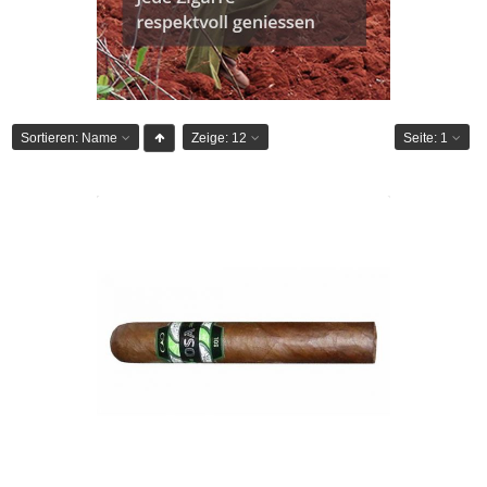
Sortieren:
Name
Zeige:
12
Seite:
1
CAO OSA Sol Lot 50-1er
CHF 8.50
Format: Robusto
Ringmass: 50
Länge: 12.7
mittelkräftig