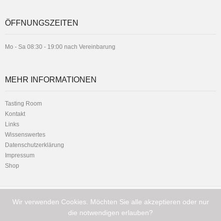
ÖFFNUNGSZEITEN
Mo - Sa 08:30 - 19:00 nach Vereinbarung
MEHR INFORMATIONEN
Tasting Room
Kontakt
Links
Wissenswertes
Datenschutzerklärung
Impressum
Shop
Wir verwenden Cookies. Möchten Sie alle akzeptieren oder nur
Telefon:
Hauptstrasse 1 - 8716 Schmerikon
+41 (0) 79 216 11 01
die notwendigen erlauben?