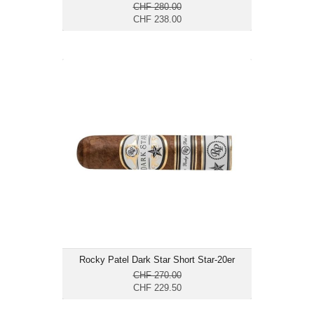
CHF 280.00
CHF 238.00
Rocky Patel Dark Star Short Star-20er
CHF 229.50
Format: Gordito
Ringmass: 60
Länge: 10.2
mittelkräftig
Rocky Patel Dark Star Short Star-20er
CHF 270.00
CHF 229.50