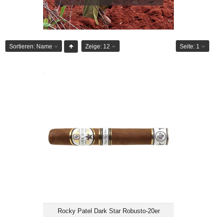
Sortieren:
Name
Zeige:
12
Seite:
1
Rocky Patel Dark Star Robusto-20er
CHF 238.00
Format: Robusto
Ringmass: 50
Länge: 14
mittelkräftig
Rocky Patel Dark Star Robusto-20er