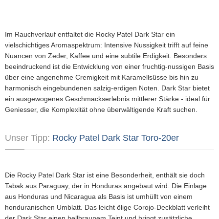
Im Rauchverlauf entfaltet die Rocky Patel Dark Star ein
vielschichtiges Aromaspektrum: Intensive Nussigkeit trifft auf feine
Nuancen von Zeder, Kaffee und eine subtile Erdigkeit. Besonders
beeindruckend ist die Entwicklung von einer fruchtig-nussigen Basis
über eine angenehme Cremigkeit mit Karamellsüsse bis hin zu
harmonisch eingebundenen salzig-erdigen Noten. Dark Star bietet
ein ausgewogenes Geschmackserlebnis mittlerer Stärke - ideal für
Geniesser, die Komplexität ohne überwältigende Kraft suchen.
Unser Tipp:
Rocky Patel Dark Star Toro-20er
Die Rocky Patel Dark Star ist eine Besonderheit, enthält sie doch
Tabak aus Paraguay, der in Honduras angebaut wird. Die Einlage
aus Honduras und Nicaragua als Basis ist umhüllt von einem
honduranischen Umblatt. Das leicht ölige Corojo-Deckblatt verleiht
der Dark Star einen hellbraunem Teint und bringt zusätzliche