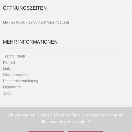
ÖFFNUNGSZEITEN
Mo - Sa 08:30 - 19:00 nach Vereinbarung
MEHR INFORMATIONEN
Tasting Room
Kontakt
Links
Wissenswertes
Datenschutzerklärung
Impressum
Shop
Wir verwenden Cookies. Möchten Sie alle akzeptieren oder nur
Telefon:
Hauptstrasse 1 - 8716 Schmerikon
+41 (0) 79 216 11 01
die notwendigen erlauben?