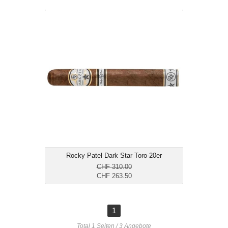
Rocky Patel Dark Star Toro-20er
CHF 263.50
Format: Toro
Ringmass: 52
Länge: 15.2
mittelkräftig
Rocky Patel Dark Star Toro-20er
CHF 310.00
CHF 263.50
1
Total 1 Seiten / 3 Angebote