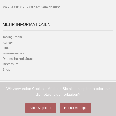
Mo - Sa 08:30 - 19:00 nach Vereinbarung
MEHR INFORMATIONEN
Tasting Room
Kontakt
Links
Wissenswertes
Datenschutzerklärung
Impressum
Shop
Wir verwenden Cookies. Möchten Sie alle akzeptieren oder nur
Telefon:
Hauptstrasse 1 - 8716 Schmerikon
+41 (0) 79 216 11 01
die notwendigen erlauben?
Alle akzeptieren
Nur notwendige
Copyright © Cigamor GmbH 2026