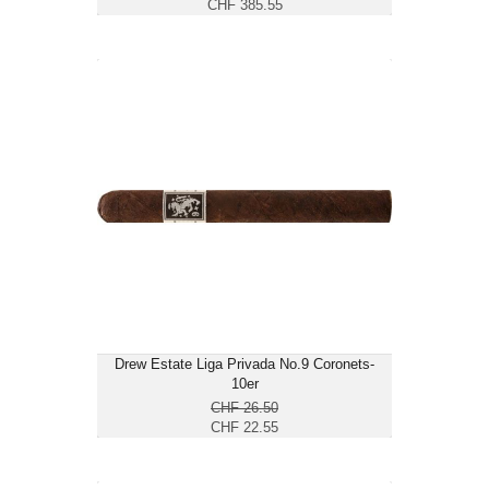
CHF 385.55
Drew Estate Liga Privada No.9
Coronets-10er
CHF 22.55
Format: Petit Corona
Ringmass: 31
Länge: 10.1
mittelkräftig
Drew Estate Liga Privada No.9 Coronets-
10er
CHF 26.50
CHF 22.55