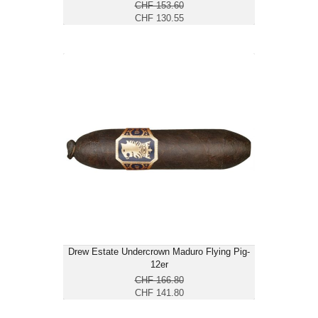
CHF 153.60
CHF 130.55
Drew Estate Undercrown Maduro Flying
Pig-12er
CHF 141.80
Format: Short Perfecto
Ringmass: 60
Länge: 10.1
kräftig
Drew Estate Undercrown Maduro Flying Pig-
12er
CHF 166.80
CHF 141.80