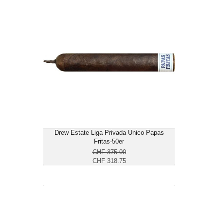
Drew Estate Liga Privada Unico Papas
Fritas-50er
CHF 318.75
Format: Petit Corona
Ringmass: 44
Länge: 11.4
mittelkräftig bis kräftig
Drew Estate Liga Privada Unico Papas
Fritas-50er
CHF 375.00
CHF 318.75
Drew Estate MUWAT Kentucky Fire
Cured Chunky-10er