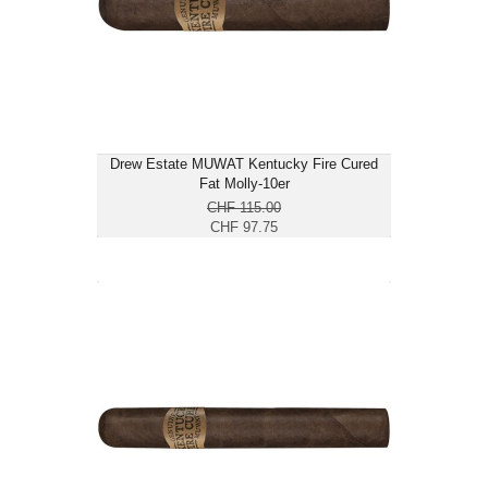
Ringmass: 56
Länge: 12.7
mittelkräftig
Drew Estate MUWAT Kentucky Fire Cured
Fat Molly-10er
CHF 115.00
CHF 97.75
Drew Estate MUWAT Kentucky Fire
Cured Just A Friend-10er
CHF 101.15
Format: Toro
Ringmass: 52
Länge: 15.2
mittelkräftig