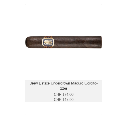
Drew Estate Undercrown Maduro
Gordito-12er
CHF 147.90
Format: Gordo
Ringmass: 60
Länge: 15.2
kräftig
Drew Estate Undercrown Maduro Gordito-
12er
CHF 174.00
CHF 147.90
Drew Estate Undercrown Maduro
Robusto-12er