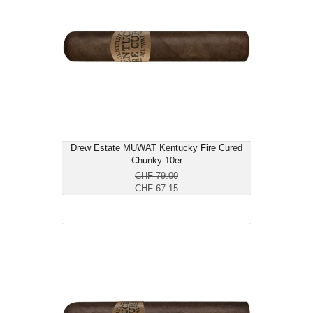
CHF 67.15
Format: Short Robusto
Ringmass: 46
Länge: 10.2
mittelkräftig
Drew Estate MUWAT Kentucky Fire Cured
Chunky-10er
CHF 79.00
CHF 67.15
Drew Estate MUWAT Kentucky Fire
Cured Fat Molly-10er
CHF 97.75
Format: Robusto Extra