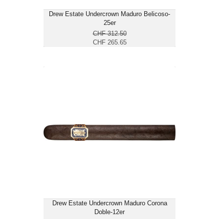
Drew Estate Undercrown Maduro Belicoso-
25er
CHF 312.50
CHF 265.65
Drew Estate Undercrown Maduro
Corona Doble-12er
CHF 130.55
Format: Churchill
Ringmass: 54
Länge: 17.8
kräftig
Drew Estate Undercrown Maduro Corona
Doble-12er