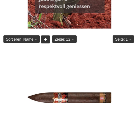
Sortieren:
Name
Zeige:
12
Seite:
1
Drew Estate Larutan Dark Angel-24er
CHF 234.60
Format: Torpedo
Ringmass: 54
Länge: 16.5
mild