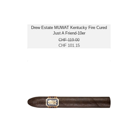
Drew Estate MUWAT Kentucky Fire Cured
Just A Friend-10er
CHF 119.00
CHF 101.15
Drew Estate Undercrown Maduro
Belicoso-25er
CHF 265.65
Format: Belicoso
Ringmass: 52
Länge: 15.2
kräftig