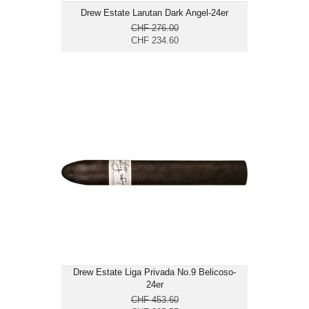
Drew Estate Larutan Dark Angel-24er
CHF 276.00
CHF 234.60
Drew Estate Liga Privada No.9
Belicoso-24er
CHF 385.55
Format: Belicoso
Ringmass: 52
Länge: 15.2
mittelkräftig
Drew Estate Liga Privada No.9 Belicoso-
24er
CHF 453.60