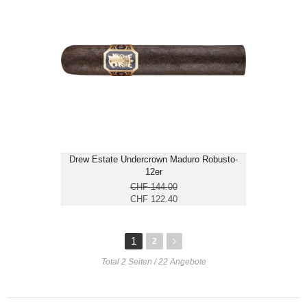
CHF 122.40
Format: Robusto
Ringmass: 54
Länge: 12.7
kräftig
Drew Estate Undercrown Maduro Robusto-
12er
CHF 144.00
CHF 122.40
1
2
Total 2 Seiten / 22 Angebote