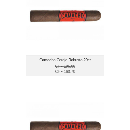
Format: Robusto
Ringmass: 50
Länge: 12.7
mittelkräftig bis kräftig
Camacho Corojo Robusto-20er
CHF 196.00
CHF 160.70
Camacho Corojo Robusto-4er
CHF 32.15
Format: Robusto
Ringmass: 50
Länge: 12.7