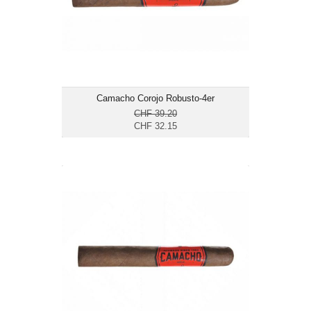
mittelkräftig bis kräftig
Camacho Corojo Robusto-4er
CHF 39.20
CHF 32.15
Camacho Corojo Toro-1er
CHF 9.85
Format: Toro
Ringmass: 50
Länge: 15.2
mittelkräftig bis kräftig