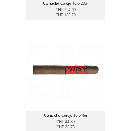
Camacho Corojo Toro-20er
CHF 224.00
CHF 183.70
Camacho Corojo Toro-4er
CHF 36.75
Format: Toro
Ringmass: 50
Länge: 15.2
mittelkräftig bis kräftig
Camacho Corojo Toro-4er
CHF 44.80
CHF 36.75