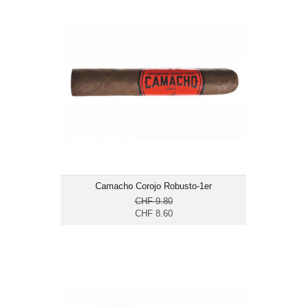
Camacho Corojo Robusto-1er
CHF 8.60
Format: Robusto
Ringmass: 50
Länge: 12.7
mittelkräftig bis kräftig
Camacho Corojo Robusto-1er
CHF 9.80
CHF 8.60
Camacho Corojo Robusto-20er
CHF 160.70