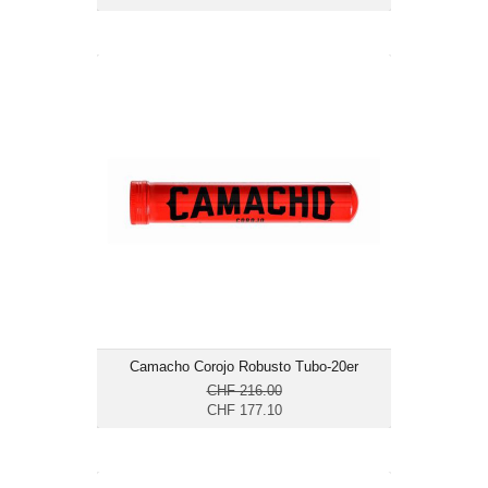
Camacho Corojo Robusto Tubo-20er
CHF 177.10
Format: Robusto
Ringmass: 50
Länge: 12.7
mittelkräftig bis kräftig
Camacho Corojo Robusto Tubo-20er
CHF 216.00
CHF 177.10