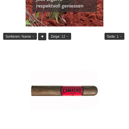
Sortieren:
Name
Zeige:
12
Seite:
1
Camacho Corojo Gordo-20er
CHF 227.95
Format: Gordo
Ringmass: 60
Länge: 15.2
mittelkräftig bis kräftig