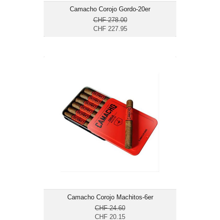
Camacho Corojo Gordo-20er
CHF 278.00
CHF 227.95
Camacho Corojo Machitos-6er
CHF 20.15
Format: Petit Corona
Ringmass: 32
Länge: 10.16
mittelkräftig bis kräftig
Camacho Corojo Machitos-6er
CHF 24.60
CHF 20.15