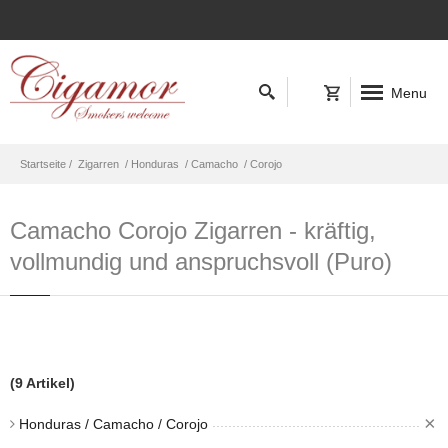
Menu
Startseite /
Zigarren
/ Honduras
/ Camacho
/ Corojo
Camacho Corojo Zigarren - kräftig,
vollmundig und anspruchsvoll (Puro)
(9 Artikel)
×
Honduras / Camacho / Corojo