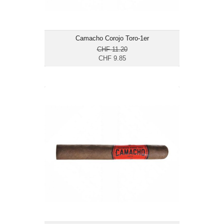
Camacho Corojo Toro-1er
CHF 11.20
CHF 9.85
Camacho Corojo Toro-20er
CHF 183.70
Format: Toro
Ringmass: 50
Länge: 15.2
mittelkräftig bis kräftig