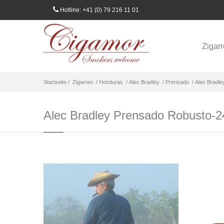
Hotline: +41 (0) 79 216 11 01
Zigar
Startseite /
Zigarren
/ Honduras
/ Alec Bradley
/ Prensado
/ Alec Bradl
Alec Bradley Prensado Robusto-2