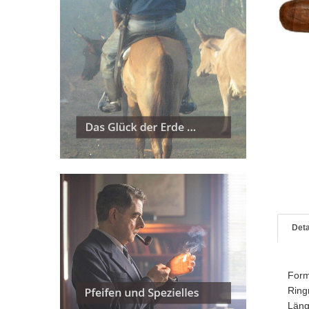
Deta
For
Rin
Län