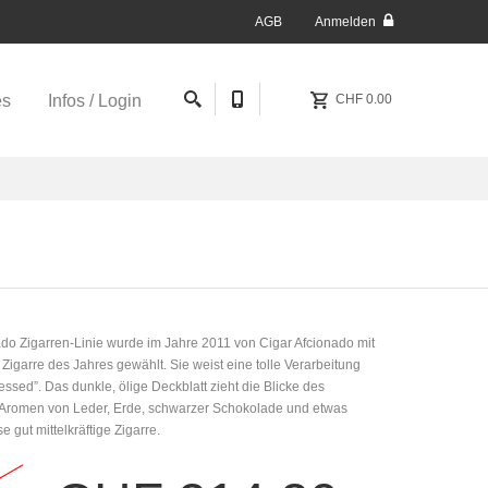
AGB
Anmelden
es
Infos / Login
CHF 0.00
do Zigarren-Linie wurde im Jahre 2011 von Cigar Afcionado mit
 Zigarre des Jahres gewählt. Sie weist eine tolle Verarbeitung
ressed”. Das dunkle, ölige Deckblatt zieht die Blicke des
. Aromen von Leder, Erde, schwarzer Schokolade und etwas
gut mittelkräftige Zigarre.