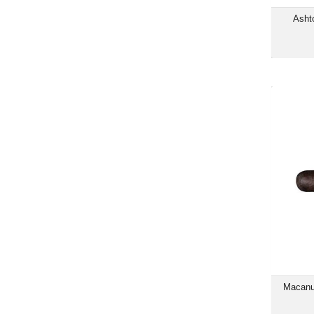
Asht
Mac
Macanu