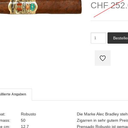
CHF 252.
illierte Angaben
mat:
Robusto
Die Marke Alec Bradley steht
gmass:
50
Zigarren in sehr gutem Preis
ge cm:
12.7
Prensado Robusto ist gemac