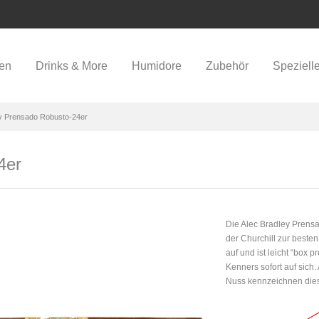
ren
Drinks & More
Humidore
Zubehör
Speziell
ey Prensado Robusto-24er
4er
Die Alec Bradley Prensa
der Churchill zur besten
auf und ist leicht “box p
Kenners sofort auf sich
Nuss kennzeichnen diese 