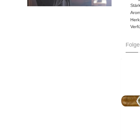
Stä
Aro
Herk
Verf
Folge
As