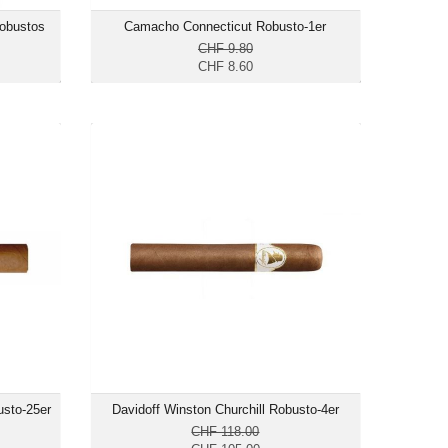
Robustos
Camacho Connecticut Robusto-1er
CHF 9.80
CHF 8.60
obusto-
Davidoff Winston Churchill Robusto-4er
25er
CHF 105.00
27.50
Format: Robusto
busto
Ringmass: 52
s: 50
Länge: 13.3
 12.7
mild bis mittelkräftig
räftig
sto-25er
Davidoff Winston Churchill Robusto-4er
CHF 118.00