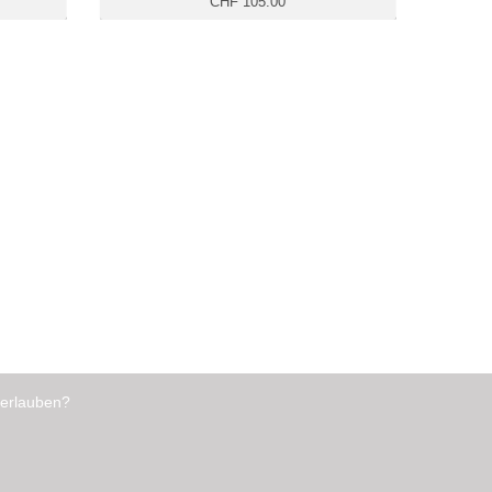
CHF 105.00
 erlauben?