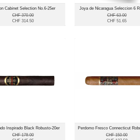
on Cabinet Selection No.6-25er
Joya de Nicaragua Seleccion 6 
CHF 370.00
CHF 63.00
CHF 314.50
CHF 51.65
anudo Inspirado Black Robusto-
Perdomo Fresco Connecticut R
20er
CHF 145.95
CHF 1
Format: Robusto
Format: Ro
Ringmass: 50
Ringmas
Länge: 12.7
Länge:
mittelkräftig bis kräftig
mittelk
do Inspirado Black Robusto-20er
Perdomo Fresco Connecticut Robu
CHF 178.00
CHF 150.00