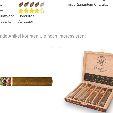
rke:
mit prägnantem Charakter.
ma:
unftsland:
Honduras
ügbarkeit:
Ab Lager
nde Artikel könnten Sie noch interessieren:
hton Cabinet Selection No.6-25er
Joya de Nicaragua Sele
Ro
CHF 314.50
CHF 
Format: Robusto
Format: Ro
Ringmass: 50
Ringmas
Länge: 14
Läng
mittelkräftig bis kräftig