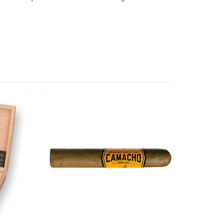
ccion 6
Camacho Connecticut Robusto-1er
bustos
CHF 8.60
51.65
Format: Robusto
busto
Ringmass: 50
s: 50
Länge: 12.7
e: 13
mild