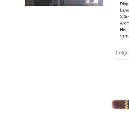
Rin
Län
Stä
Aro
Herk
Verf
Folge
Plas