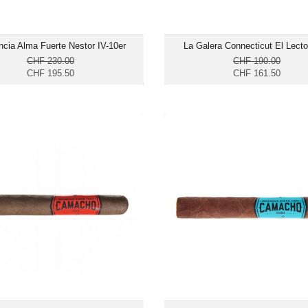
ncia Alma Fuerte Nestor IV-10er
La Galera Connecticut El Lecto
CHF 230.00
CHF 190.00
CHF 195.50
CHF 161.50
Camacho Corojo Toro-20er
Camacho Ecuador To
CHF 183.70
CHF 1
Format: Toro
Format:
Ringmass: 50
Ringmas
Länge: 15.2
Länge:
mittelkräftig bis kräftig
mittelk