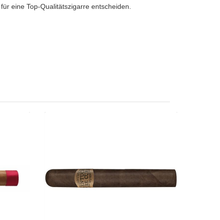
ür eine Top-Qualitätszigarre entscheiden.
or-20er
Drew Estate MUWAT Kentucky Fire
Cured Just A Friend-10er
61.50
CHF 101.15
 Toro
Format: Toro
s: 54
Ringmass: 52
 15.2
Länge: 15.2
räftig
mittelkräftig