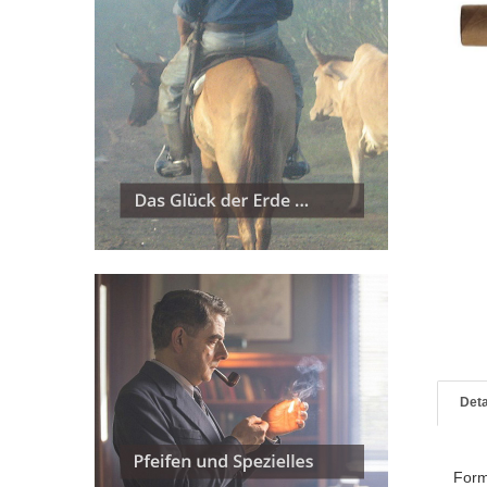
Deta
For