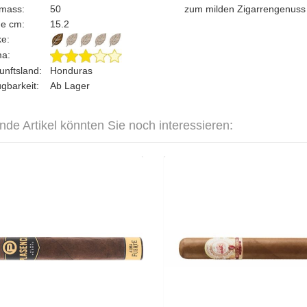
gmass:
50
zum milden Zigarrengenuss f
ge cm:
15.2
rke:
ma:
unftsland:
Honduras
ügbarkeit:
Ab Lager
nde Artikel könnten Sie noch interessieren:
encia Alma Fuerte Nestor IV-10er
La Galera Connecticut El Lect
CHF 195.50
CHF 1
Format: Toro
Format:
Ringmass: 52
Ringmas
Länge: 15.8
Länge:
mittelkräftig bis kräftig
mittelk