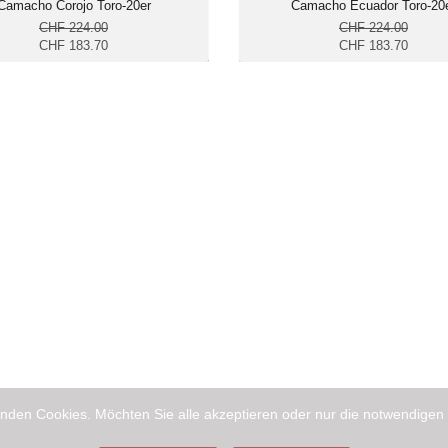
Camacho Corojo Toro-20er
Camacho Ecuador Toro-20
CHF 224.00
CHF 224.00
CHF 183.70
CHF 183.70
nden Cookies. Möchten Sie alle akzeptieren oder nur die notwendigen