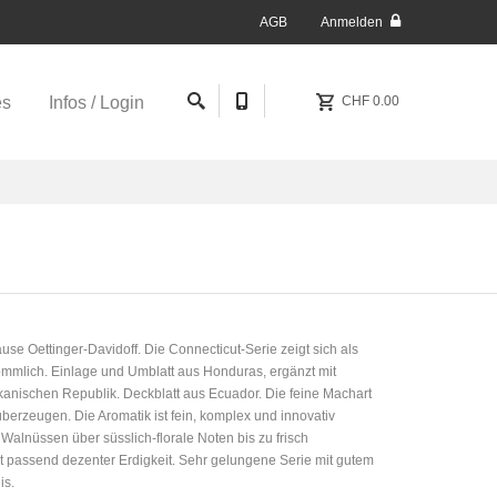
AGB
Anmelden
es
Infos / Login
CHF 0.00
e Oettinger-Davidoff. Die Connecticut-Serie zeigt sich als
mmlich. Einlage und Umblatt aus Honduras, ergänzt mit
anischen Republik. Deckblatt aus Ecuador. Die feine Machart
erzeugen. Die Aromatik ist fein, komplex und innovativ
Walnüssen über süsslich-florale Noten bis zu frisch
t passend dezenter Erdigkeit. Sehr gelungene Serie mit gutem
is.