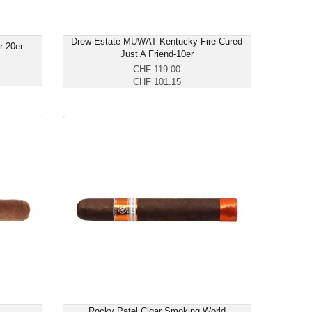
Drew Estate MUWAT Kentucky Fire Cured
r-20er
Just A Friend-10er
CHF 119.00
CHF 101.15
ro-20er
Rocky Patel Cigar Smoking World
Championship Toro-20er
83.70
CHF 204.00
 Toro
Format: Toro
s: 50
Ringmass: 52
 15.2
Länge: 15.2
räftig
mittelkräftig
Rocky Patel Cigar Smoking World