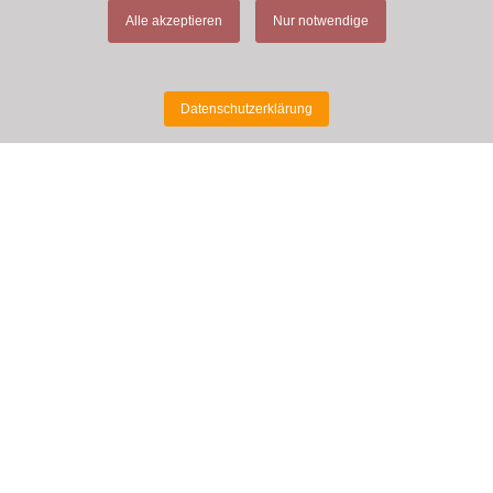
Alle akzeptieren
Nur notwendige
Datenschutzerklärung
MEHR INFORMATIONEN
Tasting Room
Kontakt
Links
Wissenswertes
Datenschutzerklärung
Impressum
Shop