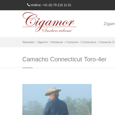
Hotline: +41 (0) 79 216 11 01
Zigar
Startseite /
Zigarren
/ Honduras
/ Camacho
/ Connecticut
/ Camacho Co
Camacho Connecticut Toro-4er