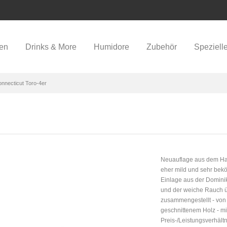
ren
Drinks & More
Humidore
Zubehör
Speziell
nnecticut Toro-4er
Neuauflage aus dem Haus
eher mild und sehr bekö
Einlage aus der Dominik
und der weiche Rauch üb
zusammengestellt - von 
geschnittenem Holz - mi
Preis-/Leistungsverhältn