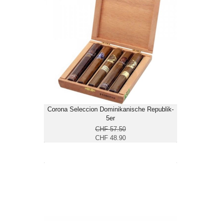
CHF 48.90
Format: Corona
Corona Seleccion Dominikanische Republik-
5er
CHF 57.50
CHF 48.90
Samana Corona-25er
CHF 180.65
Format: Corona
Ringmass: 40