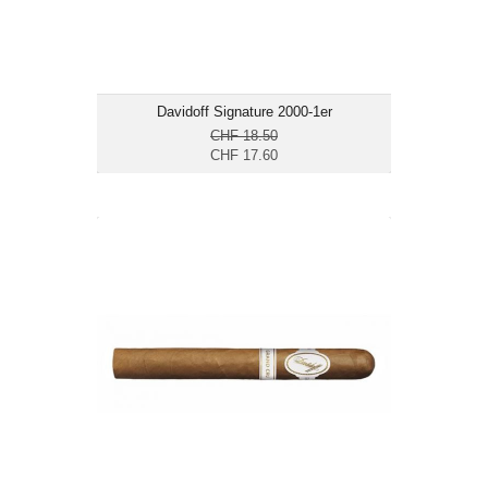
Davidoff Signature 2000-1er
CHF 18.50
CHF 17.60
Davidoff Grand Cru No. 2-5er
CHF 98.35
Format: Corona
Ringmass: 43
Länge: 14.2
mild bis mittelkräftig