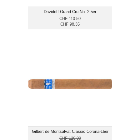
Davidoff Grand Cru No. 2-5er
CHF 110.50
CHF 98.35
Gilbert de Montsalvat Classic Corona-
16er
CHF 102.00
Format: Corona
Ringmass: 43
Länge: 14
mild bis mittelkräftig
Gilbert de Montsalvat Classic Corona-16er
CHF 120.00