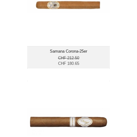
Länge: 14
mild
Samana Corona-25er
CHF 212.50
CHF 180.65
Davidoff Signature 2000-1er
CHF 17.60
Format: Corona
Ringmass: 43
Länge: 12.9
mild bis mittelkräftig