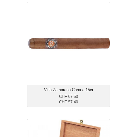
Villa Zamorano Corona-15er
CHF 57.40
Format: Corona
Ringmass: 42
Länge: 12.7
mittelkräftig
Villa Zamorano Corona-15er
CHF 67.50
CHF 57.40
Corona Seleccion Dominikanische
Republik-5er