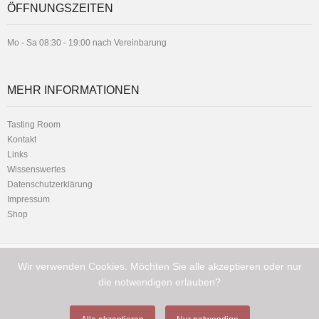
ÖFFNUNGSZEITEN
Mo - Sa 08:30 - 19:00 nach Vereinbarung
MEHR INFORMATIONEN
Tasting Room
Kontakt
Links
Wissenswertes
Datenschutzerklärung
Impressum
Shop
Wir verwenden Cookies. Möchten Sie alle akzeptieren oder nur
Telefon:
Hauptstrasse 1 - 8716 Schmerikon
+41 (0) 79 216 11 01
die notwendigen erlauben?