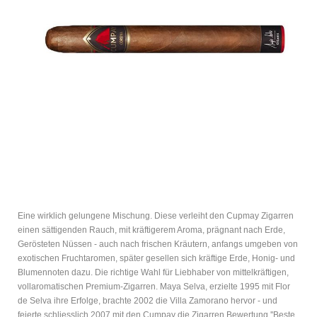
Eine wirklich gelungene Mischung. Diese verleiht den Cupmay Zigarren
einen sättigenden Rauch, mit kräftigerem Aroma, prägnant nach Erde,
Gerösteten Nüssen - auch nach frischen Kräutern, anfangs umgeben von
exotischen Fruchtaromen, später gesellen sich kräftige Erde, Honig- und
Blumennoten dazu. Die richtige Wahl für Liebhaber von mittelkräftigen,
vollaromatischen Premium-Zigarren. Maya Selva, erzielte 1995 mit Flor
de Selva ihre Erfolge, brachte 2002 die Villa Zamorano hervor - und
feierte schliesslich 2007 mit den Cumpay die Zigarren Bewertung ''Beste