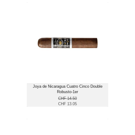
Joya de Nicaragua Cuatro Cinco
Double Robusto-1er
CHF 13.05
Format: Double Robusto
Ringmass: 56
Länge: 12.2
mittelkräftig
Joya de Nicaragua Cuatro Cinco Double
Robusto-1er
CHF 14.50
CHF 13.05
Oliva Serie V Double Robusto-24er
CHF 234.60