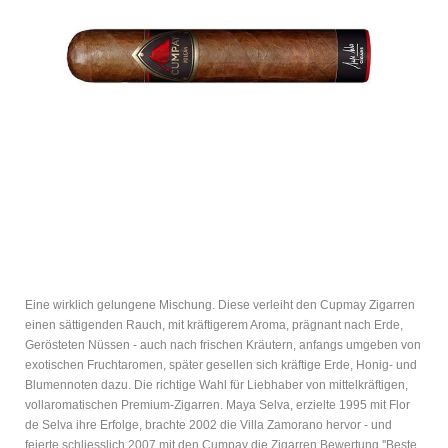
Eine wirklich gelungene Mischung. Diese verleiht den Cupmay Zigarren
einen sättigenden Rauch, mit kräftigerem Aroma, prägnant nach Erde,
Gerösteten Nüssen - auch nach frischen Kräutern, anfangs umgeben von
exotischen Fruchtaromen, später gesellen sich kräftige Erde, Honig- und
Blumennoten dazu. Die richtige Wahl für Liebhaber von mittelkräftigen,
vollaromatischen Premium-Zigarren. Maya Selva, erzielte 1995 mit Flor
de Selva ihre Erfolge, brachte 2002 die Villa Zamorano hervor - und
feierte schliesslich 2007 mit den Cumpay die Zigarren Bewertung ''Beste