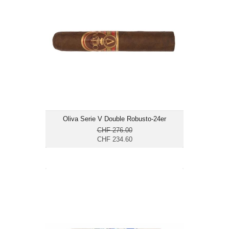
Format: Double Robusto
Ringmass: 54
Länge: 12.7
mittelkräftig bis kräftig
Oliva Serie V Double Robusto-24er
CHF 276.00
CHF 234.60
La Galera Anemoi Notus-20er
CHF 195.50
Format: Double Robusto
Ringmass: 56