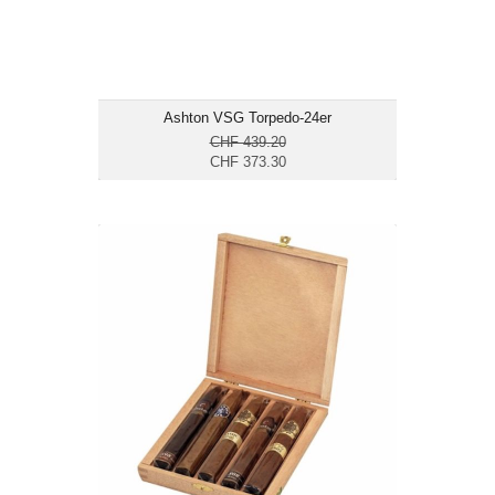
Ashton VSG Torpedo-24er
CHF 439.20
CHF 373.30
Torpedo Seleccion Dominikanische
Republik-5er
CHF 55.25
Format: Torpedo