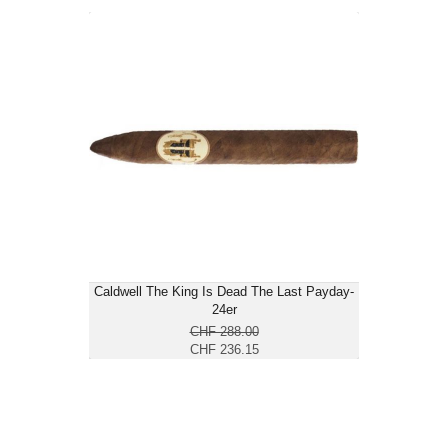
Caldwell The King Is Dead The Last
Payday-24er
CHF 236.15
Format: Torpedo
Ringmass: 52
Länge: 15.2
mittelkräftig
Caldwell The King Is Dead The Last Payday-
24er
CHF 288.00
CHF 236.15