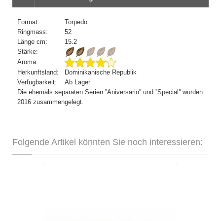
Format:
Torpedo
Ringmass:
52
Länge cm:
15.2
Stärke:
Aroma:
Herkunftsland:
Dominikanische Republik
Verfügbarkeit:
Ab Lager
Die ehemals separaten Serien ''Aniversario'' und ''Special'' wurden
2016 zusammengelegt.
Folgende Artikel könnten Sie noch interessieren:
Davidoff Aniversario Special T-20er
CHF 600.30
Format: Torpedo
Ringmass: 52