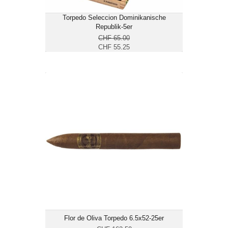
Torpedo Seleccion Dominikanische
Republik-5er
CHF 65.00
CHF 55.25
Flor de Oliva Torpedo 6.5x52-25er
CHF 138.15
Format: Torpedo
Ringmass: 52
Länge: 15.2
mittelkräftig
Flor de Oliva Torpedo 6.5x52-25er