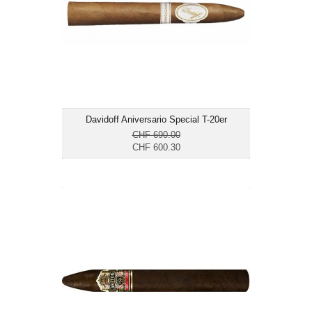
Länge: 15.2
mild bis mittelkräftig
Davidoff Aniversario Special T-20er
CHF 690.00
CHF 600.30
Ashton VSG Torpedo-24er
CHF 373.30
Format: Torpedo
Ringmass: 55
Länge: 16.5
kräftig