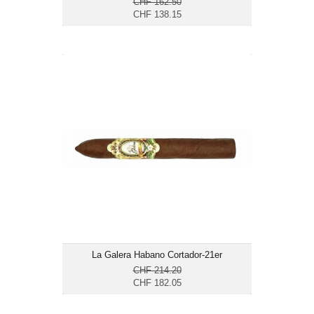
CHF 162.50
CHF 138.15
La Galera Habano Cortador-21er
CHF 182.05
Format: Torpedo
Ringmass: 52
Länge: 15.9
mittelkräftig
La Galera Habano Cortador-21er
CHF 214.20
CHF 182.05