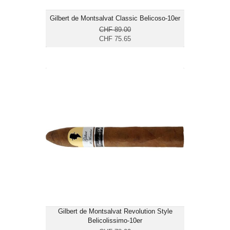
Gilbert de Montsalvat Classic Belicoso-10er
CHF 89.00
CHF 75.65
Gilbert de Montsalvat Revolution Style
Belicolissimo-10er
CHF 66.30
Format: Belicoso
Ringmass: 52
Länge: 14
mittelkräftig bis kräftig
Gilbert de Montsalvat Revolution Style
Belicolissimo-10er