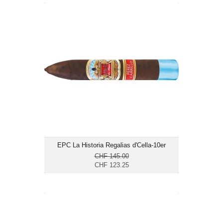
EPC La Historia Regalias d'Cella-10er
CHF 123.25
Format: Belicoso
Ringmass: 58
Länge: 14.9
mittelkräftig
EPC La Historia Regalias d'Cella-10er
CHF 145.00
CHF 123.25
Ashton VSG Belicoso No.1-24er
CHF 326.40