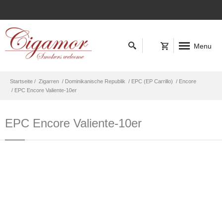
Menu
Startseite /
Zigarren
/ Dominikanische Republik
/ EPC (EP Carrillo)
/ Encore
/ EPC Encore Valiente-10er
EPC Encore Valiente-10er