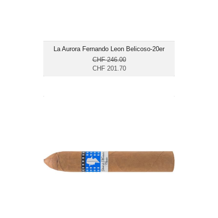
La Aurora Fernando Leon Belicoso-20er
CHF 246.00
CHF 201.70
Gilbert de Montsalvat Classic Belicoso-
10er
CHF 75.65
Format: Belicoso
Ringmass: 54
Länge: 14
mild bis mittelkräftig