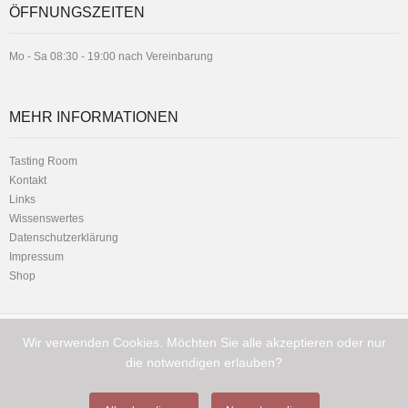
ÖFFNUNGSZEITEN
Mo - Sa 08:30 - 19:00 nach Vereinbarung
MEHR INFORMATIONEN
Tasting Room
Kontakt
Links
Wissenswertes
Datenschutzerklärung
Impressum
Shop
Wir verwenden Cookies. Möchten Sie alle akzeptieren oder nur
Telefon:
Hauptstrasse 1 - 8716 Schmerikon
+41 (0) 79 216 11 01
die notwendigen erlauben?