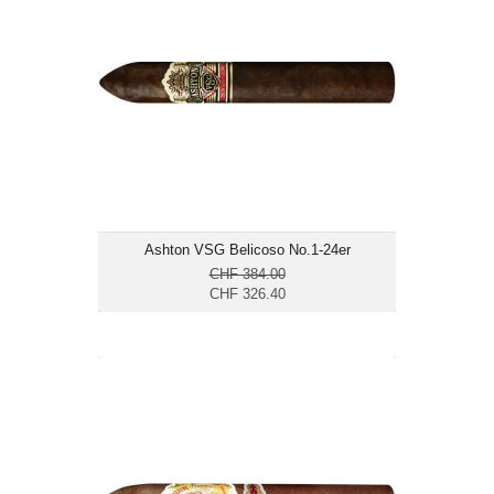
Format: Belicoso
Ringmass: 52
Länge: 13.3
kräftig
Ashton VSG Belicoso No.1-24er
CHF 384.00
CHF 326.40
La Aroma del Caribe Edicion Especial
No.5-25er
CHF 265.65
Format: Belicoso