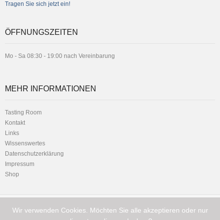
Tragen Sie sich jetzt ein!
ÖFFNUNGSZEITEN
Mo - Sa 08:30 - 19:00 nach Vereinbarung
MEHR INFORMATIONEN
Tasting Room
Kontakt
Links
Wissenswertes
Datenschutzerklärung
Impressum
Shop
Wir verwenden Cookies. Möchten Sie alle akzeptieren oder nur
Telefon:
Hauptstrasse 1 - 8716 Schmerikon
+41 (0) 79 216 11 01