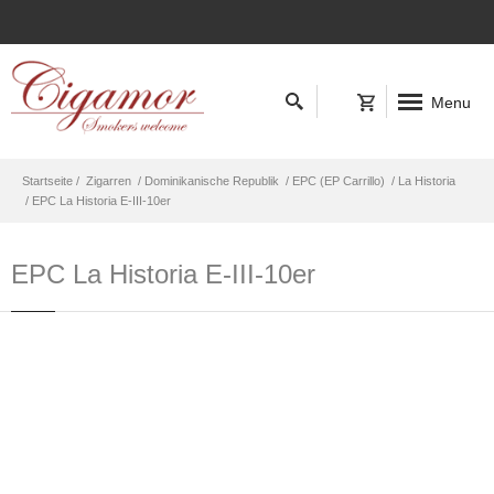
Menu
Startseite /
Zigarren
/ Dominikanische Republik
/ EPC (EP Carrillo)
/ La Historia
/ EPC La Historia E-III-10er
EPC La Historia E-III-10er