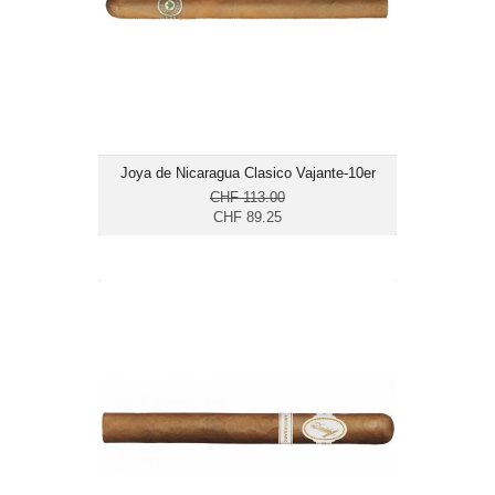
Ringmass: 53
Länge: 21.6
mittelkräftig
Joya de Nicaragua Clasico Vajante-10er
CHF 113.00
CHF 89.25
Davidoff Aniversario Double R-25er
CHF 1.044.00
Format: Double Corona
Ringmass: 50
Länge: 19
mild bis mittelkräftig