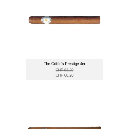
Format: Double Corona
Ringmass: 50
Länge: 19
mild bis mittelkräftig
The Griffin's Prestige-4er
CHF 83.20
CHF 68.20
Joya de Nicaragua Clasico Vajante-
10er
CHF 89.25
Format: Double Corona