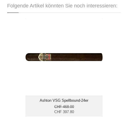
Folgende Artikel könnten Sie noch interessieren:
Ashton VSG Spellbound-24er
CHF 397.80
Format: Double Corona
Ringmass: 54
Länge: 19
kräftig
Ashton VSG Spellbound-24er
CHF 468.00
CHF 397.80