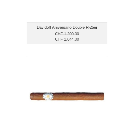
Davidoff Aniversario Double R-25er
CHF 1.200.00
CHF 1.044.00
The Griffin's Prestige-25er
CHF 426.40
Format: Double Corona
Ringmass: 50
Länge: 19
mild bis mittelkräftig