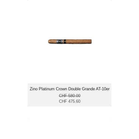
Zino Platinum Crown Double Grande
AT-10er
CHF 475.60
Format: Double Corona
Ringmass: 50
Länge: 19.1
mittelkräftig bis kräftig
Zino Platinum Crown Double Grande AT-10er
CHF 580.00
CHF 475.60
The Griffin's Prestige-4er
CHF 68.20