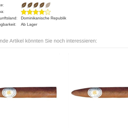
rke:
ma:
unftsland:
Dominikanische Republik
ügbarkeit:
Ab Lager
nde Artikel könnten Sie noch interessieren:
The Griffin's Piramide-4er
The Griffin's Piram
CHF 54.80
CHF 3
Format: Piramide
Format: Pir
Ringmass: 50
Ringmas
Länge: 14
Läng
mild bis mittelkräftig
mild bis mittelk