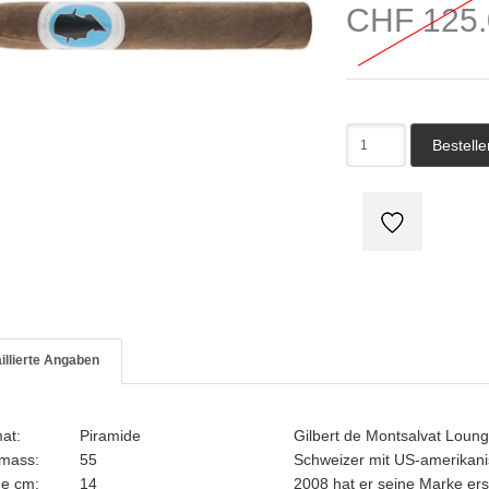
CHF 125.
illierte Angaben
mat:
Piramide
Gilbert de Montsalvat Lou
gmass:
55
Schweizer mit US-amerikan
ge cm:
14
2008 hat er seine Marke erst