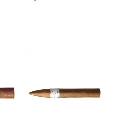
ide-25er
Vega Fina Piramide-25er
42.35
CHF 212.50
amide
Format: Piramide
s: 50
Ringmass: 50
e: 14
Länge: 15.2
räftig
mild bis mittelkräftig