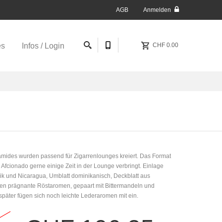
AGB
Anmelden
es
Infos / Login
CHF 0.00
amides wurden passend für Zigarrenlounges kreiert. Das Format
r Afcionado gerne einige Zeit in der Lounge verbringt. Einlage
k und Nicaragua, Umblatt dominikanisch, Deckblatt aus
eten prägnante Röstaromen, gepaart mit Bittermandeln und
später fügen sich noch leichte Lederaromen mit ein.