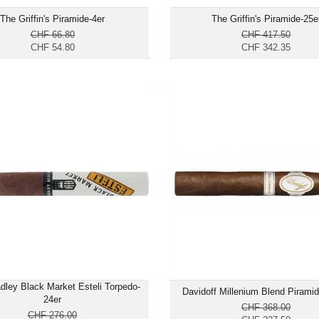
The Griffin's Piramide-4er
The Griffin's Piramide-25e
CHF 66.80
CHF 417.50
CHF 54.80
CHF 342.35
Alec Bradley Black Market Esteli
Davidoff Millenium Blend Pir
Torpedo-24er
CHF 234.60
CHF 3
Format: Piramide
Format: Pir
Ringmass: 52
Ringmas
Länge: 15.9
Länge:
mild bis mittelkräftig
mittelkräftig bis k
dley Black Market Esteli Torpedo-
Davidoff Millenium Blend Pirami
24er
CHF 368.00
CHF 276.00