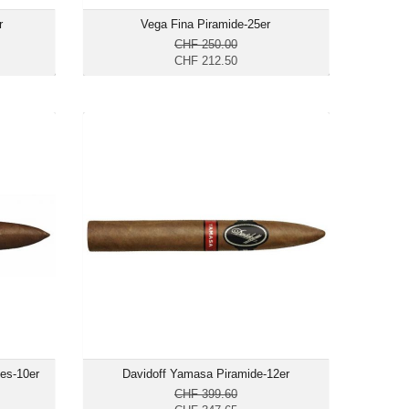
r
Vega Fina Piramide-25er
CHF 250.00
CHF 212.50
amides-
Davidoff Yamasa Piramide-12er
10er
CHF 347.65
27.50
Format: Piramide
amide
Ringmass: 52
s: 52
Länge: 15.6
 15.6
mittelkräftig bis kräftig
räftig
des-10er
Davidoff Yamasa Piramide-12er
CHF 399.60