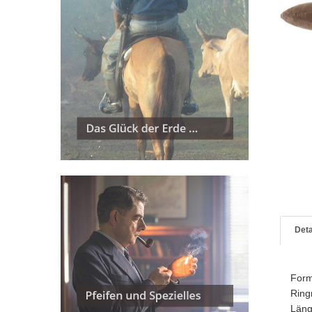
Deta
For
Rin
Län