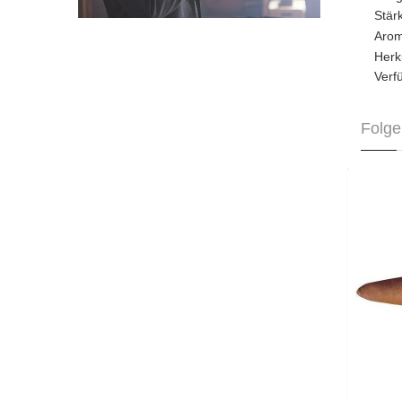
Stä
Aro
Herk
Verf
Folge