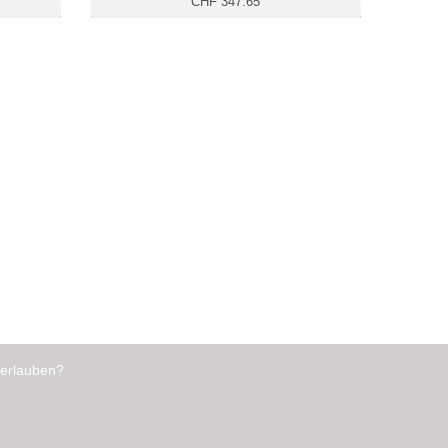
CHF 347.65
 erlauben?