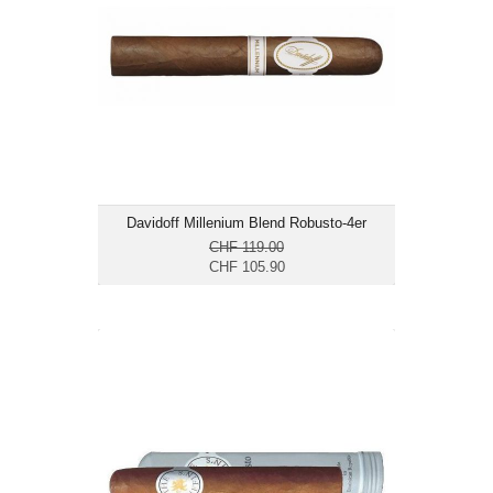
Format: Robusto
Ringmass: 50
Länge: 13.3
mittelkräftig bis kräftig
Davidoff Millenium Blend Robusto-4er
CHF 119.00
CHF 105.90
The Griffin's Robusto AT-20er
CHF 262.40
Format: Robusto
Ringmass: 50
Länge: 13