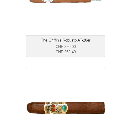
mild bis mittelkräftig
The Griffin's Robusto AT-20er
CHF 320.00
CHF 262.40
Alec Bradley Prensado Robusto-24er
CHF 214.20
Format: Robusto
Ringmass: 50
Länge: 12.7
mittelkräftig bis kräftig