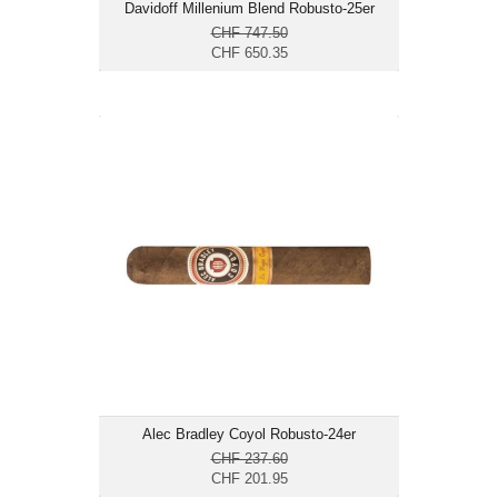
Davidoff Millenium Blend Robusto-25er
CHF 747.50
CHF 650.35
Alec Bradley Coyol Robusto-24er
CHF 201.95
Format: Robusto
Ringmass: 52
Länge: 12.7
mittelkräftig
Alec Bradley Coyol Robusto-24er
CHF 237.60
CHF 201.95