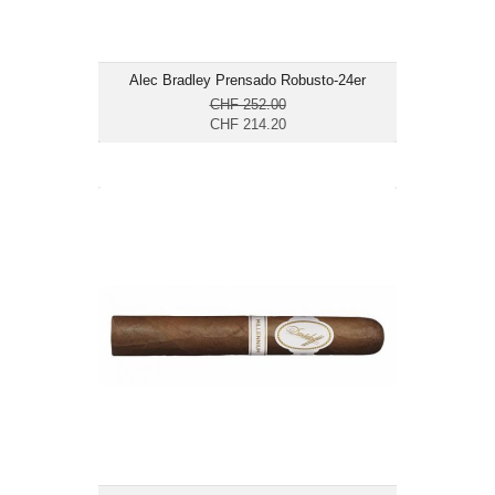
Alec Bradley Prensado Robusto-24er
CHF 252.00
CHF 214.20
Davidoff Millenium Blend Robusto-25er
CHF 650.35
Format: Robusto
Ringmass: 50
Länge: 13.3
mittelkräftig bis kräftig