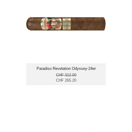
Format: Gordo
Ringmass: 60
Länge: 14.6
mittelkräftig
Paradiso Revelation Odyssey-24er
CHF 312.00
CHF 265.20
Rocky Patel DBS Sixty-20er
CHF 493.00
Format: Gordo
Ringmass: 60