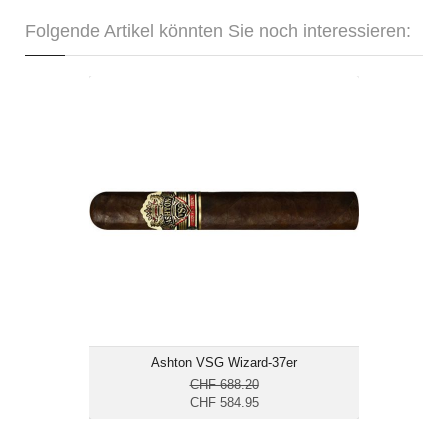
Folgende Artikel könnten Sie noch interessieren:
Ashton VSG Wizard-37er
CHF 584.95
Format: Gordo
Ringmass: 56
Länge: 15.2
kräftig
Ashton VSG Wizard-37er
CHF 688.20
CHF 584.95