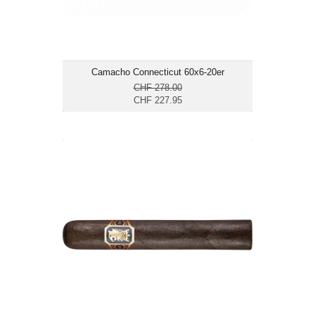
Camacho Connecticut 60x6-20er
CHF 278.00
CHF 227.95
Drew Estate Undercrown Maduro
Gordito-12er
CHF 147.90
Format: Gordo
Ringmass: 60
Länge: 15.2
kräftig