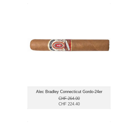
Alec Bradley Connecticut Gordo-24er
CHF 224.40
Format: Gordo
Ringmass: 60
Länge: 15.2
mild bis mittelkräftig
Alec Bradley Connecticut Gordo-24er
CHF 264.00
CHF 224.40
Paradiso Revelation Odyssey-24er
CHF 265.20