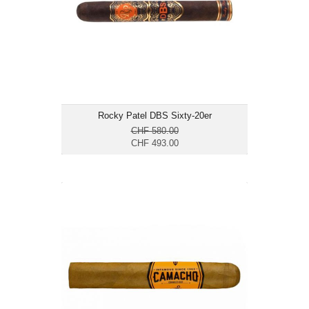
Länge: 15.2
mittelkräftig bis kräftig
Rocky Patel DBS Sixty-20er
CHF 580.00
CHF 493.00
Camacho Connecticut 60x6-20er
CHF 227.95
Format: Gordo
Ringmass: 60
Länge: 15.2
mild