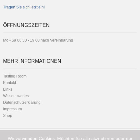
Tragen Sie sich jetzt ein!
ÖFFNUNGSZEITEN
Mo - Sa 08:30 - 19:00 nach Vereinbarung
MEHR INFORMATIONEN
Tasting Room
Kontakt
Links
Wissenswertes
Datenschutzerklärung
Impressum
Shop
Wir verwenden Cookies. Möchten Sie alle akzeptieren oder nur
Telefon:
Hauptstrasse 1 - 8716 Schmerikon