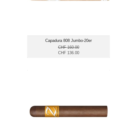
Capadura 808 Jumbo-20er
CHF 160.00
CHF 136.00
Zino Nicaragua Gordo-25er
CHF 205.00
Format: Gordo
Ringmass: 60
Länge: 15.2
mittelkräftig