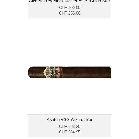
Alec Bradley Black Market Esteli Gordo-24er
CHF 300.00
CHF 255.00
Ashton VSG Wizard-37er
CHF 584.95
Format: Gordo
Ringmass: 56
Länge: 15.2
kräftig
Ashton VSG Wizard-37er
CHF 688.20
CHF 584.95