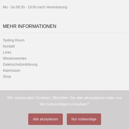
Mo - Sa 08:30 - 19:00 nach Vereinbarung
MEHR INFORMATIONEN
Tasting Room
Kontakt
Links
Wissenswertes
Datenschutzerklärung
Impressum
Shop
Wir verwenden Cookies. Möchten Sie alle akzeptieren oder nur
Telefon:
Hauptstrasse 1 - 8716 Schmerikon
+41 (0) 79 216 11 01
die notwendigen erlauben?
Alle akzeptieren
Nur notwendige
Copyright © Cigamor GmbH 2026