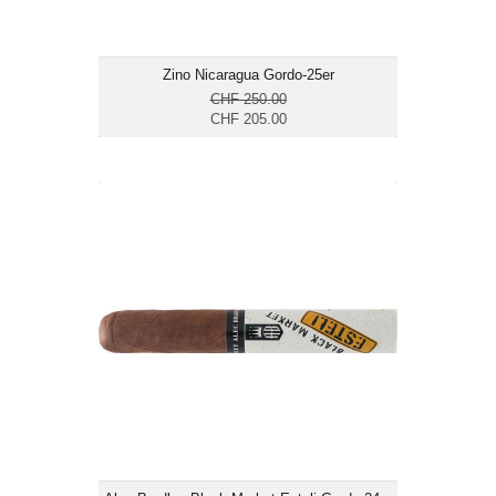
Zino Nicaragua Gordo-25er
CHF 250.00
CHF 205.00
Alec Bradley Black Market Esteli
Gordo-24er
CHF 255.00
Format: Gordo
Ringmass: 60
Länge: 15.2
mild bis mittelkräftig