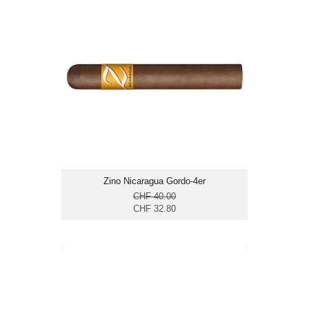
Zino Nicaragua Gordo-4er
CHF 32.80
Format: Gordo
Ringmass: 60
Länge: 15.2
mittelkräftig
Zino Nicaragua Gordo-4er
CHF 40.00
CHF 32.80
Rocky Patel DBS Sixty-20er
CHF 493.00