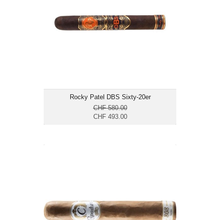
Format: Gordo
Ringmass: 60
Länge: 15.2
mittelkräftig bis kräftig
Rocky Patel DBS Sixty-20er
CHF 580.00
CHF 493.00
Capadura 808 Jumbo-20er
CHF 136.00
Format: Gordo
Ringmass: 60
Länge: 15.2
mild bis mittelkräftig