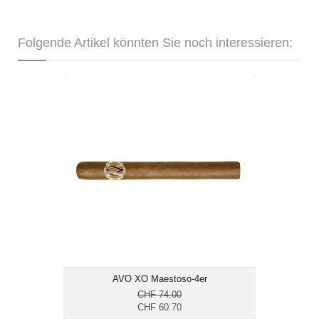
Folgende Artikel könnten Sie noch interessieren:
AVO XO Maestoso-4er
CHF 60.70
Format: Churchill
Ringmass: 48
Länge: 19
mild bis mittelkräftig
AVO XO Maestoso-4er
CHF 74.00
CHF 60.70