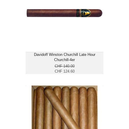
Format: Churchill
Ringmass: 48
Länge: 17.8
mittelkräftig bis kräftig
Davidoff Winston Churchill Late Hour
Churchill-4er
CHF 140.00
CHF 124.60
Churchill ohne Bauchbinde
CHF 4.95
Format: Churchill
Ringmass: 47
Länge: 17.2