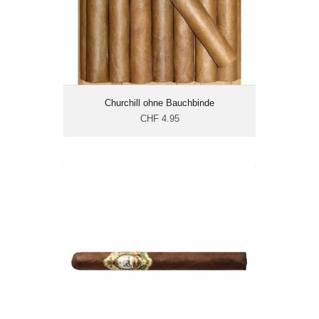
mild bis mittelkräftig
Churchill ohne Bauchbinde
CHF 4.95
La Galera Habano Churchill-20er
CHF 195.50
Format: Churchill
Ringmass: 47
Länge: 17.8
mittelkräftig