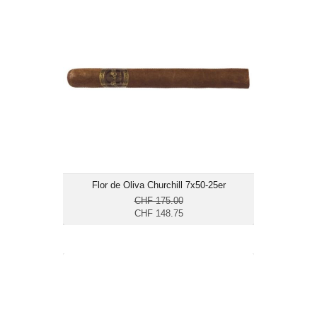
CHF 148.75
Format: Churchill
Ringmass: 50
Länge: 17.8
mittelkräftig
Flor de Oliva Churchill 7x50-25er
CHF 175.00
CHF 148.75
Davidoff Winston Churchill Late Hour
Churchill-4er
CHF 124.60