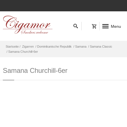
Menu
Startseite /
Zigarren
/ Dominikanische Republik
/ Samana
/ Samana Classic
/ Samana Churchill-6er
Samana Churchill-6er