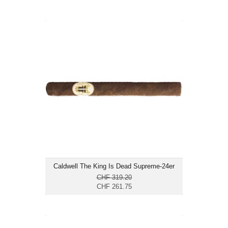
Caldwell The King Is Dead Supreme-
24er
CHF 261.75
Format: Churchill
Ringmass: 52
Länge: 17.8
mittelkräftig
Caldwell The King Is Dead Supreme-24er
CHF 319.20
CHF 261.75
Flor de Oliva Churchill 7x50-25er