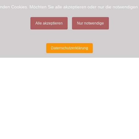
nden Cookies. Möchten Sie alle akzeptieren oder nur die notwendigen
Alle akzeptieren
Nur notwendige
Datenschutzerklärung
MEHR INFORMATIONEN
Tasting Room
Kontakt
Links
Wissenswertes
Datenschutzerklärung
Impressum
Shop