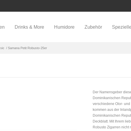
ren
Drinks & More
Humidore
Zubehör
Speziell
sic
/ Samana Petit Robusto-25er
Der Namensgeber dieser Z
Dominikanischen Republi
verschiedene Olor- und
kommen aus der Inlandpr
Dominikanischen Republ
Deckblatt. Mit Ihrem li
Robusto Zigarren nicht