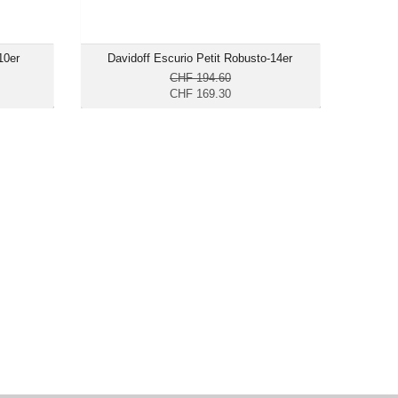
10er
Davidoff Escurio Petit Robusto-14er
CHF 194.60
CHF 169.30