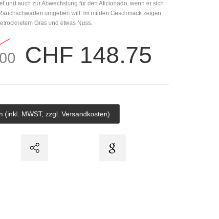
et und auch zur Abwechslung für den Aficionado, wenn er sich
n Rauchschwaden umgeben will. Im milden Geschmack zeigen
getrocknetem Gras und etwas Nuss.
CHF 148.75
00