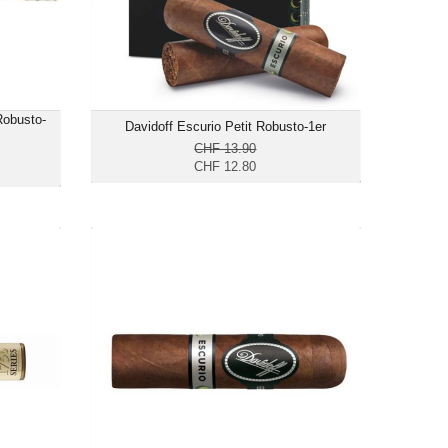
räftig
Robusto-
Davidoff Escurio Petit Robusto-1er
CHF 13.90
CHF 12.80
to-10er
Davidoff Escurio Petit Robusto-14er
63.75
CHF 169.30
busto
Format: Petit Robusto
s: 48
Ringmass: 50
 10.8
Länge: 8.3
räftig
mittelkräftig bis kräftig