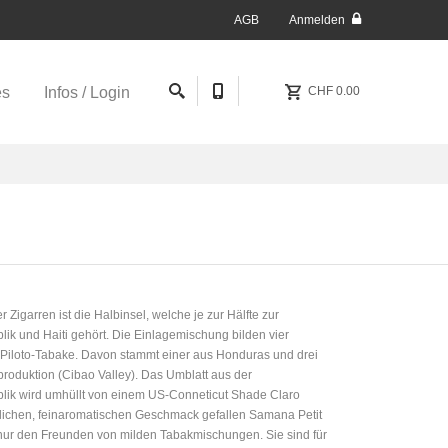
AGB
Anmelden
es
Infos / Login
CHF 0.00
igarren ist die Halbinsel, welche je zur Hälfte zur
k und Haiti gehört. Die Einlagemischung bilden vier
 Piloto-Tabake. Davon stammt einer aus Honduras und drei
oduktion (Cibao Valley). Das Umblatt aus der
ik wird umhüllt von einem US-Conneticut Shade Claro
eblichen, feinaromatischen Geschmack gefallen Samana Petit
 nur den Freunden von milden Tabakmischungen. Sie sind für