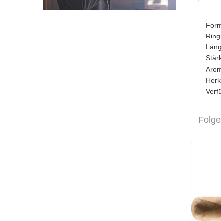
For
Rin
Län
Stä
Aro
Herk
Verf
Folge