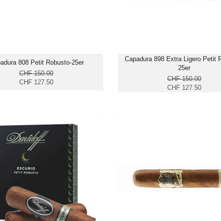
mittelkräftig bis k
Capadura 898 Extra Ligero Petit 
adura 808 Petit Robusto-25er
25er
CHF 150.00
CHF 150.00
CHF 127.50
CHF 127.50
vidoff Escurio Petit Robusto-4er
Samana 1756 Petit Robus
CHF 49.50
CHF 
Format: Petit Robusto
Format: Petit Ro
Ringmass: 50
Ringmas
Länge: 8.3
Länge:
mittelkräftig bis kräftig
mild bis mittelk