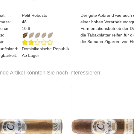
mat:
Petit Robusto
Der gute Abbrand wie auch 
gmass:
48
einer hohen Verarbeitungsqu
ge cm:
10.8
Fermentationsbetrieb der D
rke:
die Tabakblätter reifen für
die Samana Zigarren von Ha
ma:
unftsland:
Dominikanische Republik
ügbarkeit:
Ab Lager
nde Artikel könnten Sie noch interessieren:
Capadura 808 Petit Robusto-25er
Capadura 898 Extra Liger
Robus
CHF 127.50
CHF 1
Format: Petit Robusto
Format: Petit Ro
Ringmass: 50
Ringmas
Länge: 10.9
Länge:
mild bis mittelkräftig