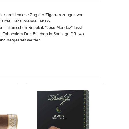
der problemlose Zug der Zigarren zeugen von
alität. Der führende Tabak-
ominikanischen Republik "Jose Mendez" lässt
 die Tabacalera Don Esteban in Santiago DR, wo
nd hergestellt werden.
o Petit
Davidoff Escurio Petit Robusto-1er
to-25er
CHF 12.80
27.50
Format: Petit Robusto
busto
Ringmass: 50
s: 50
Länge: 8.3
 10.9
mittelkräftig bis kräftig