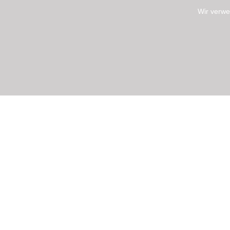
Wir verwe
NEWSLETTER ABONNIEREN
Tragen Sie sich jetzt ein!
ÖFFNUNGSZEITEN
Mo - Sa 08:30 - 19:00 nach Vereinbarung