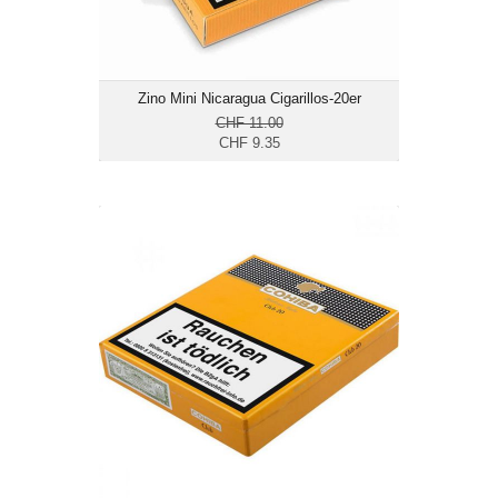
Zino Mini Nicaragua Cigarillos-20er
CHF 11.00
CHF 9.35
Cohiba Cigarillos Club-20er
CHF 25.20
Format: Cigarillo
Ringmass: 25
Länge: 10
mittelkräftig