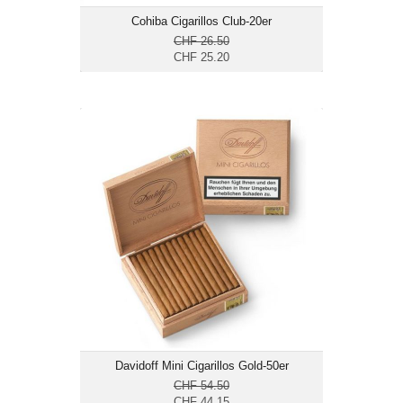
Cohiba Cigarillos Club-20er
CHF 26.50
CHF 25.20
Davidoff Mini Cigarillos Gold-50er
CHF 44.15
Format: Cigarillo
Ringmass: 20
Länge: 8.7
mild bis mittelkräftig
Davidoff Mini Cigarillos Gold-50er
CHF 54.50
CHF 44.15