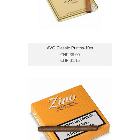
Länge: 8
mild
AVO Classic Puritos-10er
CHF 38.00
CHF 31.15
Zino Mini Nicaragua Cigarillos-20er
CHF 9.35
Format: Cigarillo
Ringmass: 19
Länge: 8
mittelkräftig