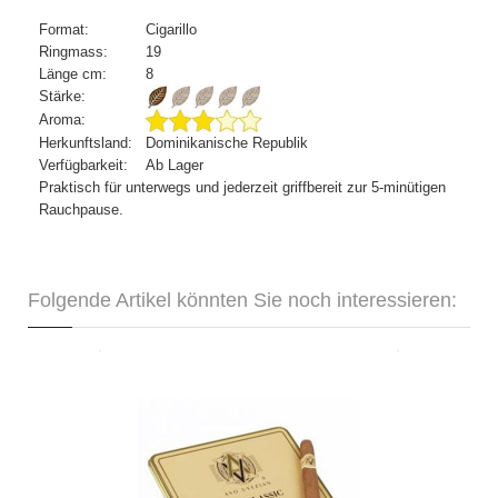
Format:
Cigarillo
Ringmass:
19
Länge cm:
8
Stärke:
Aroma:
Herkunftsland:
Dominikanische Republik
Verfügbarkeit:
Ab Lager
Praktisch für unterwegs und jederzeit griffbereit zur 5-minütigen
Rauchpause.
Folgende Artikel könnten Sie noch interessieren:
AVO Classic Puritos-10er
CHF 31.15
Format: Cigarillo
Ringmass: 23