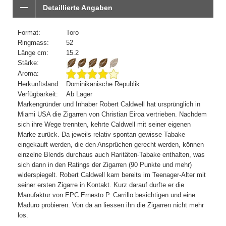
Detaillierte Angaben
Format:
Toro
Ringmass:
52
Länge cm:
15.2
Stärke:
Aroma:
Herkunftsland:
Dominikanische Republik
Verfügbarkeit:
Ab Lager
Markengründer und Inhaber Robert Caldwell hat ursprünglich in
Miami USA die Zigarren von Christian Eiroa vertrieben. Nachdem
sich ihre Wege trennten, kehrte Caldwell mit seiner eigenen
Marke zurück. Da jeweils relativ spontan gewisse Tabake
eingekauft werden, die den Ansprüchen gerecht werden, können
einzelne Blends durchaus auch Raritäten-Tabake enthalten, was
sich dann in den Ratings der Zigarren (90 Punkte und mehr)
widerspiegelt. Robert Caldwell kam bereits im Teenager-Alter mit
seiner ersten Zigarre in Kontakt. Kurz darauf durfte er die
Manufaktur von EPC Ernesto P. Carrillo besichtigen und eine
Maduro probieren. Von da an liessen ihn die Zigarren nicht mehr
los.