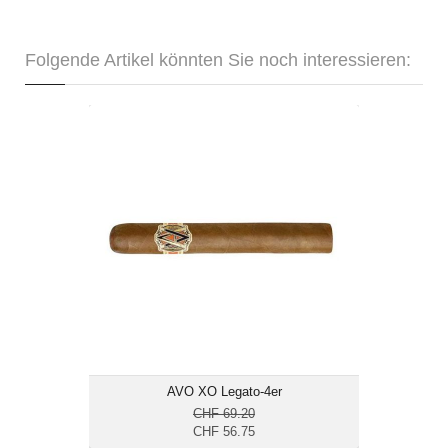
Folgende Artikel könnten Sie noch interessieren:
AVO XO Legato-4er
CHF 56.75
Format: Toro
Ringmass: 54
Länge: 15
mild bis mittelkräftig
AVO XO Legato-4er
CHF 69.20
CHF 56.75