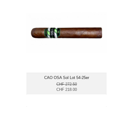
CHF 218.00
Format: Toro
Ringmass: 54
Länge: 15.2
mittelkräftig
CAO OSA Sol Lot 54-25er
CHF 272.50
CHF 218.00
Davidoff Nicaragua Toro-4er
CHF 99.70