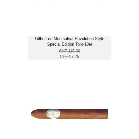
mittelkräftig bis kräftig
Gilbert de Montsalvat Revolution Style
Special Edition Toro-10er
CHF 115.00
CHF 97.75
The Griffin's Toro-4er
CHF 58.40
Format: Toro
Ringmass: 50
Länge: 15.9
mild bis mittelkräftig