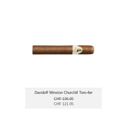
Davidoff Winston Churchill Toro-4er
CHF 121.05
Format: Toro
Ringmass: 54
Länge: 15.2
mild bis mittelkräftig
Davidoff Winston Churchill Toro-4er
CHF 136.00
CHF 121.05
CAO OSA Sol Lot 54-25er