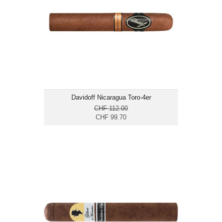
Format: Toro
Ringmass: 54
Länge: 14
mittelkräftig bis kräftig
Davidoff Nicaragua Toro-4er
CHF 112.00
CHF 99.70
Gilbert de Montsalvat Revolution Style
Special Edition Toro-10er
CHF 97.75
Format: Toro
Ringmass: 52
Länge: 14