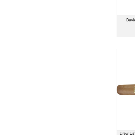
David
Drew
Drew Es