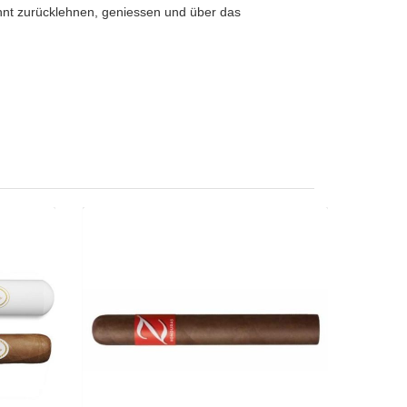
nnt zurücklehnen, geniessen und über das
bo-20er
Zino Honduras Toro-5er
17.70
CHF 37.70
 Toro
Format: Toro
s: 50
Ringmass: 50
 15.2
Länge: 15.2
mild
mittelkräftig