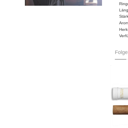
Rin
Län
Stä
Aro
Herk
Verf
Folge
Da