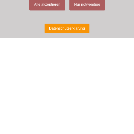
Alle akzeptieren
Nur notwendige
Datenschutzerklärung
MEHR INFORMATIONEN
Tasting Room
Kontakt
Links
Wissenswertes
Datenschutzerklärung
Impressum
Shop
:
+41 (0) 79 216 11 01
Hauptstrasse 1 - 8716 Schmerikon