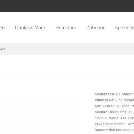
ren
Drinks & More
Humidore
Zubehör
Speziell
-4er
Modernes Kleid, vielsch
Attribute der Zino Nica
aus Nicaragua, Hondura
maduro Deckblatt aus Ec
Serie aufwartet. Die Zig
etwas nach Kaffee, Holz
harmonisiert und abgerun