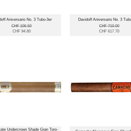
off Aniversario No. 3 Tubo-3er
Davidoff Aniversario No. 3 Tub
CHF 106.50
CHF 710.00
CHF 94.80
CHF 617.70
 Estate Undercrown Shade Gran
Camacho Nicaragua Gran Chu
Toro-12er
CHF 127.50
CHF 2
Format: Toro
Format:
Ringmass: 52
Ringmas
Länge: 15.2
Länge:
mild
mittelk
tate Undercrown Shade Gran Toro-