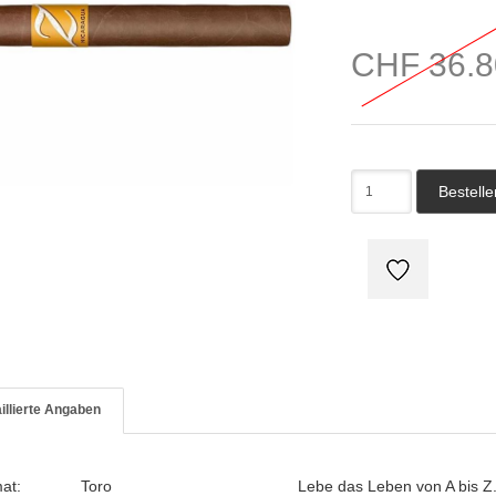
CHF 36.8
illierte Angaben
mat:
Toro
Lebe das Leben von A bis Z.