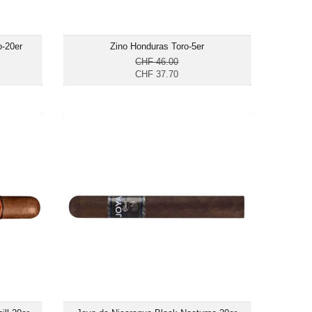
o-20er
Zino Honduras Toro-5er
CHF 46.00
CHF 37.70
rchill-
Joya de Nicaragua Black Nocturno-20er
20er
CHF 129.55
13.20
Format: Toro
 Toro
Ringmass: 50
s: 56
Länge: 15.9
 17.8
mittelkräftig
räftig