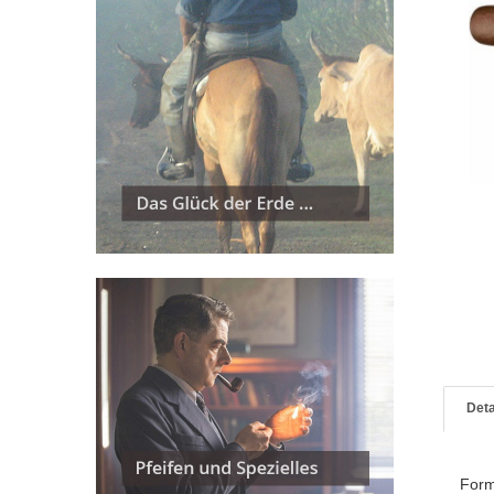
Deta
For