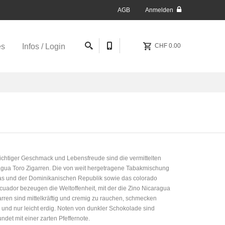
AGB
Anmelden
es
Infos / Login
CHF 0.00
ichtiger Geschmack und Lebensfreude sind die vermittelten
ragua Toro Zigarren. Die von weit hergetragene Tabakmischung
s und der Dominikanischen Republik sowie das colorado
uador bezeugen die Weltoffenheit, mit der die Zino Nicaragua
arren sind mittelkräftig und cremig zu rauchen, schmecken
 und nur leicht erdig. Noten von dunkler Schokolade sind
det mit einer zarten Pfeffernote.