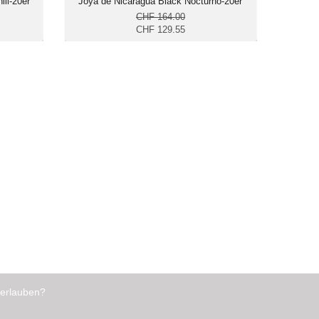
ll-20er
Joya de Nicaragua Black Nocturno-20er
CHF 164.00
CHF 129.55
 erlauben?