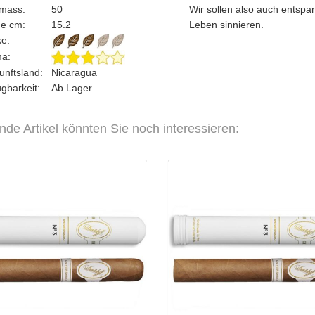
gmass:
50
Wir sollen also auch entspa
ge cm:
15.2
Leben sinnieren.
rke:
ma:
unftsland:
Nicaragua
ügbarkeit:
Ab Lager
nde Artikel könnten Sie noch interessieren:
vidoff Aniversario No. 3 Tubo-3er
Davidoff Aniversario No. 3 Tu
CHF 94.80
CHF 6
Format: Toro
Format:
Ringmass: 50
Ringmas
Länge: 15.2
Länge:
mild