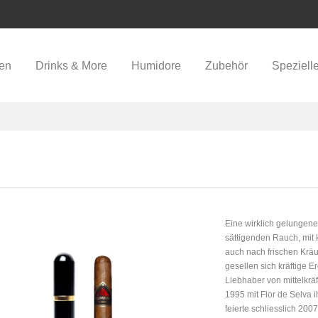
ren
Drinks & More
Humidore
Zubehör
Speziell
Eine wirklich gelungen
sättigenden Rauch, mit 
auch nach frischen Krä
gesellen sich kräftige 
Liebhaber von mittelkrä
1995 mit Flor de Selva i
feierte schliesslich 20