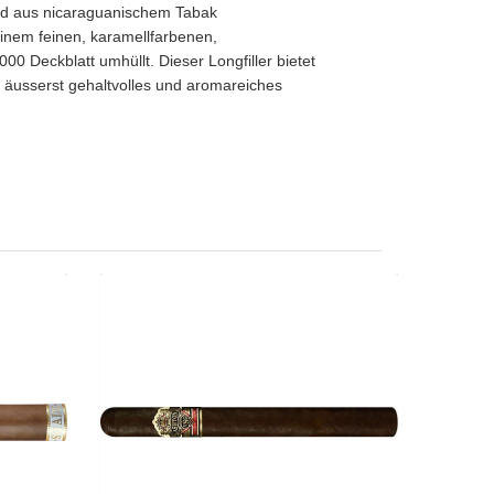
nd aus nicaraguanischem Tabak
nem feinen, karamellfarbenen,
0 Deckblatt umhüllt. Dieser Longfiller bietet
 äusserst gehaltvolles und aromareiches
 Corona
Ashton VSG Sorcerer-24er
le-12er
CHF 349.35
30.55
Format: Churchill
chill
Ringmass: 49
s: 54
Länge: 17.8
 17.8
kräftig
mild