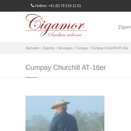
Hotline: +41 (0) 79 216 11 01
Zigar
Startseite /
Zigarren
/ Nicaragua
/ Cumpay
/ Cumpay Churchill AT-16er
Cumpay Churchill AT-16er