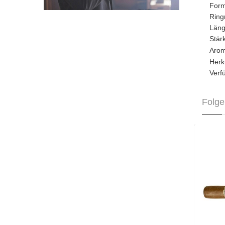
For
Rin
Län
Stä
Aro
Herk
Verf
Folge