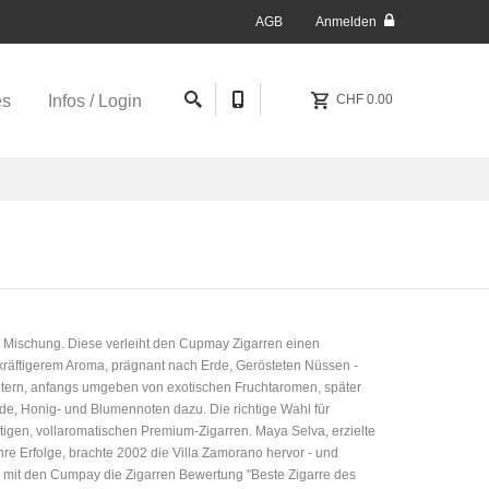
AGB
Anmelden
es
Infos / Login
CHF 0.00
e Mischung. Diese verleiht den Cupmay Zigarren einen
kräftigerem Aroma, prägnant nach Erde, Gerösteten Nüssen -
utern, anfangs umgeben von exotischen Fruchtaromen, später
Erde, Honig- und Blumennoten dazu. Die richtige Wahl für
ftigen, vollaromatischen Premium-Zigarren. Maya Selva, erzielte
hre Erfolge, brachte 2002 die Villa Zamorano hervor - und
07 mit den Cumpay die Zigarren Bewertung ''Beste Zigarre des