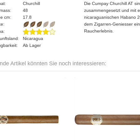
mat:
Churchill
Die Cumpay Churchill AT si
gmass:
48
zusammengesetzt und mit ei
ge cm:
17.8
nicaraguanischen Habano 200
rke:
dem Zigarren-Geniesser ein
Raucherlebnis.
ma:
unftsland:
Nicaragua
ügbarkeit:
Ab Lager
nde Artikel könnten Sie noch interessieren:
AVO XO Maestoso-4er
Drew Estate Undercrown Shade
Dob
CHF 60.70
CHF 1
Format: Churchill
Format: Chur
Ringmass: 48
Ringmas
Länge: 19
Länge:
mild bis mittelkräftig