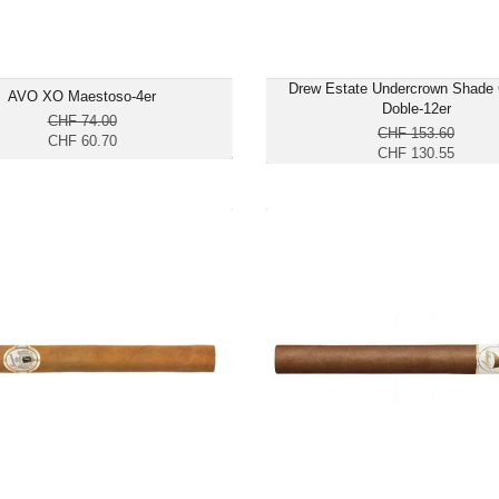
Drew Estate Undercrown Shade
AVO XO Maestoso-4er
Doble-12er
CHF 74.00
CHF 153.60
CHF 60.70
CHF 130.55
Samana Churchill-25er
Davidoff Winston Churchill Ch
CHF 201.90
CHF 5
Format: Churchill
Format: Chur
Ringmass: 50
Ringmas
Länge: 18.8
Länge:
mild
mild bis mittelk