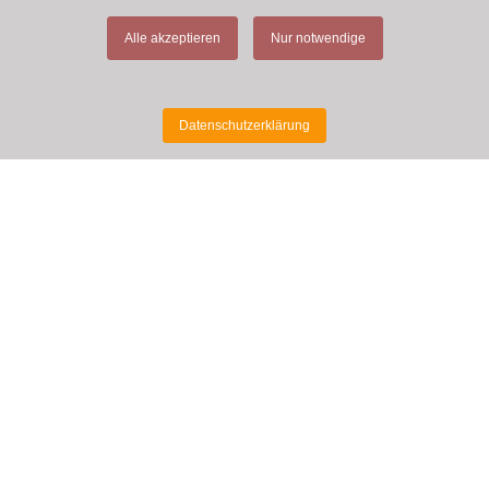
Alle akzeptieren
Nur notwendige
Datenschutzerklärung
MEHR INFORMATIONEN
Tasting Room
Kontakt
Links
Wissenswertes
Datenschutzerklärung
Impressum
Shop