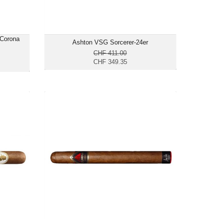
 Corona
Ashton VSG Sorcerer-24er
CHF 411.00
CHF 349.35
urchill-
Cumpay Churchill-20er
20er
CHF 170.00
65.50
Format: Churchill
chill
Ringmass: 48
s: 47
Länge: 17.8
 17.5
mittelkräftig
räftig