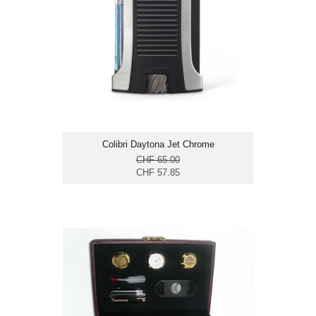
Masse cm: 7 x 4.5 x 1.7
Colibri Daytona Jet Chrome
CHF 65.00
CHF 57.85
Reisehumidor-Set 12 mit Lederbezug
CHF 89.00
Masse cm: 25.5 x 16 x 6
Kapazität Zigarren: 12