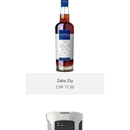
Zafra 21y
CHF 77.50
Alkohohlgehalt: 40%
Flascheninhalt: 70 cl
Herkunft: Panama
Zafra 21y
CHF 77.50
Colibri Daytona Jet Chrome
CHF 57.85