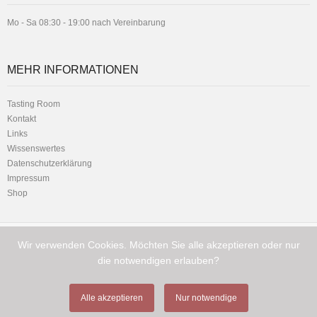
Mo - Sa 08:30 - 19:00 nach Vereinbarung
MEHR INFORMATIONEN
Tasting Room
Kontakt
Links
Wissenswertes
Datenschutzerklärung
Impressum
Shop
Wir verwenden Cookies. Möchten Sie alle akzeptieren oder nur
Telefon:
Hauptstrasse 1 - 8716 Schmerikon
+41 (0) 79 216 11 01
die notwendigen erlauben?
Alle akzeptieren
Nur notwendige
Copyright © Cigamor GmbH 2026