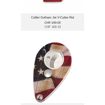
Colibri Gotham Jet V-Cutter Rot
CHF 190.00
CHF 169.10
Xikar Xi2 Cutter USA Flag
CHF 57.85
Masse cm:
Schnittdurchmesser bis
Ring 56