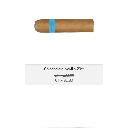
CHF 91.80
Format: Short Gordo
Ringmass: 63
Länge: 10.1
mild bis mittelkräftig
Chinchalero Novillo-20er
CHF 108.00
CHF 91.80
NUB Sun Grown 466-24er
CHF 255.00
Format: Short Gordo