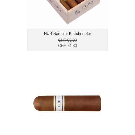
NUB Sampler Kistchen-8er
CHF 88.00
CHF 74.80
NUB Cameroon 460-24er
CHF 204.00
Format: Short Gordo
Ringmass: 60
Länge: 10.2
kräftig