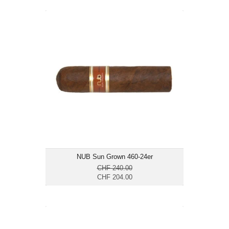
NUB Sun Grown 460-24er
CHF 204.00
Format: Short Gordo
Ringmass: 60
Länge: 10.2
mittelkräftig bis kräftig
NUB Sun Grown 460-24er
CHF 240.00
CHF 204.00
Chinchalero Novillo-20er