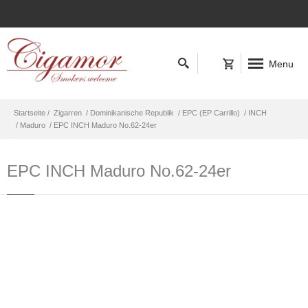
Menu
Startseite /
Zigarren
/ Dominikanische Republik
/ EPC (EP Carrillo)
/ INCH
/ Maduro
/ EPC INCH Maduro No.62-24er
EPC INCH Maduro No.62-24er