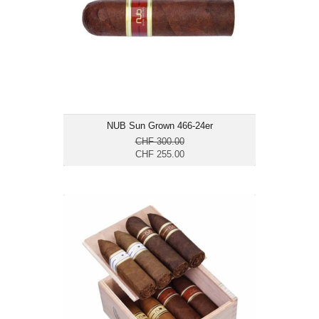
Ringmass: 66
Länge: 10.2
mittelkräftig bis kräftig
NUB Sun Grown 466-24er
CHF 300.00
CHF 255.00
NUB Sampler Kistchen-8er
CHF 74.80
Format: Short Gordo