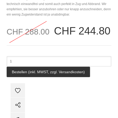
technisch einwandfrei und somit auch perfekt in Zug und Abbrand. Wir
empfehlen, sie besser anzubohren oder nur knapp anzuschneiden, denn
ein wenig Zugwiderstand ist ja unabdingbar.
CHF 244.80
CHF 288.00