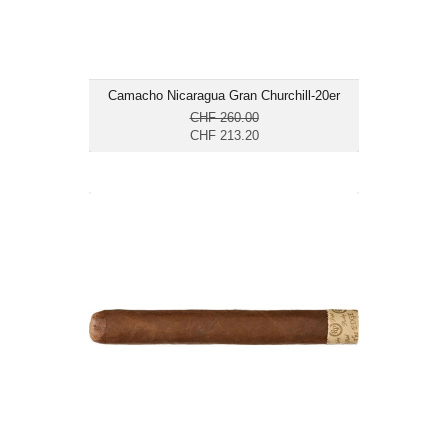
Camacho Nicaragua Gran Churchill-20er
CHF 260.00
CHF 213.20
Rocky Patel The Edge Corojo Toro-20er
CHF 178.50
Format: Toro
Ringmass: 52
Länge: 15.2
mittelkräftig bis kräftig