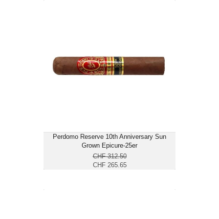
Perdomo Reserve 10th Anniversary
Sun Grown Epicure-25er
CHF 265.65
Format: Toro
Ringmass: 54
Länge: 15.3
mittelkräftig
Perdomo Reserve 10th Anniversary Sun
Grown Epicure-25er
CHF 312.50
CHF 265.65
EPC Encore Celestial-10er
CHF 131.75