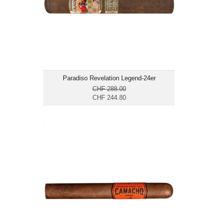
Länge: 15.8
mittelkräftig
Paradiso Revelation Legend-24er
CHF 288.00
CHF 244.80
Camacho Nicaragua Gran Churchill-
20er
CHF 213.20
Format: Toro
Ringmass: 56
Länge: 17.8
mittelkräftig