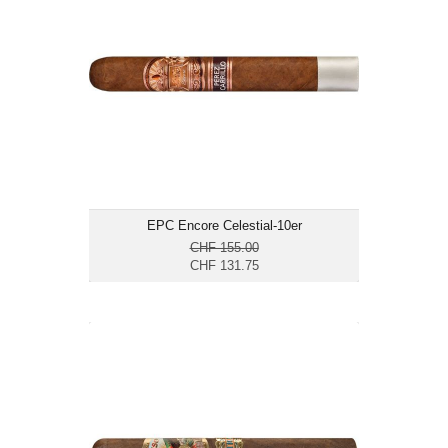
Format: Toro
Ringmass: 50
Länge: 15.6
mittelkräftig
EPC Encore Celestial-10er
CHF 155.00
CHF 131.75
Paradiso Revelation Legend-24er
CHF 244.80
Format: Toro
Ringmass: 52