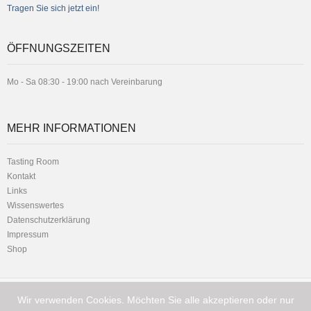
Tragen Sie sich jetzt ein!
ÖFFNUNGSZEITEN
Mo - Sa 08:30 - 19:00 nach Vereinbarung
MEHR INFORMATIONEN
Tasting Room
Kontakt
Links
Wissenswertes
Datenschutzerklärung
Impressum
Shop
Wir verwenden Cookies. Möchten Sie alle akzeptieren oder nur
Telefon:
Hauptstrasse 1 - 8716 Schmerikon
+41 (0) 79 216 11 01