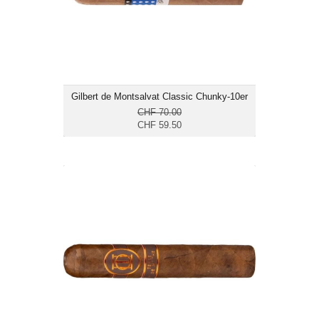
Länge: 10.2
mild bis mittelkräftig
Gilbert de Montsalvat Classic Chunky-10er
CHF 70.00
CHF 59.50
Laura Chavin Terre de Mythe Grand
Robusto-10er
CHF 255.00
Format: Gordito
Ringmass: 61
Länge: 12.4
mittelkräftig