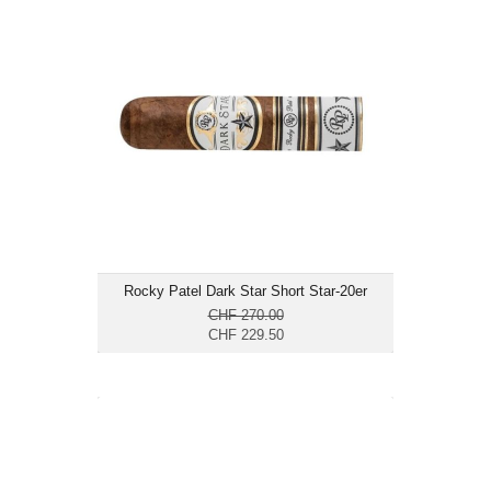
Rocky Patel Dark Star Short Star-20er
CHF 229.50
Format: Gordito
Ringmass: 60
Länge: 10.2
mittelkräftig
Rocky Patel Dark Star Short Star-20er
CHF 270.00
CHF 229.50
Rocky Patel The Edge Maduro B52-
30er
CHF 249.90