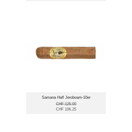
Samana Half Jeroboam-10er
CHF 106.25
Format: Gordito
Ringmass: 60
Länge: 12.6
mild
Samana Half Jeroboam-10er
CHF 125.00
CHF 106.25