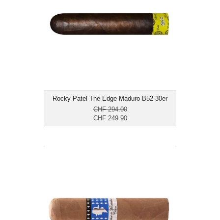
Format: Gordito
Ringmass: 60
Länge: 11.4
mild bis mittelkräftig
Rocky Patel The Edge Maduro B52-30er
CHF 294.00
CHF 249.90
Gilbert de Montsalvat Classic Chunky-
10er
CHF 59.50
Format: Gordito
Ringmass: 60