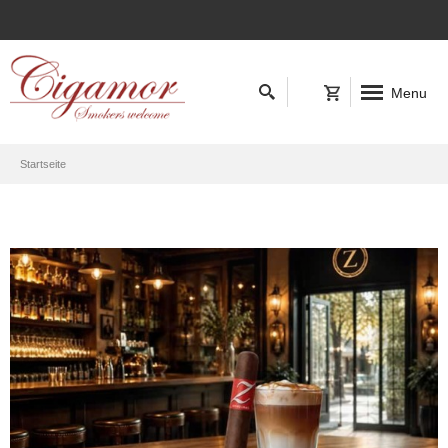
Menu
Startseite
Zino Honduras
Neu im Shop
mittelwürzig-süsslich, aus
der Mitte Honduras