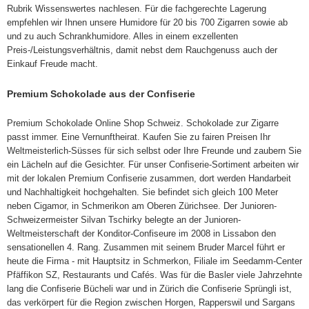
Rubrik Wissenswertes nachlesen. Für die fachgerechte Lagerung
empfehlen wir Ihnen unsere Humidore für 20 bis 700 Zigarren sowie ab
und zu auch Schrankhumidore. Alles in einem exzellenten
Preis-/Leistungsverhältnis, damit nebst dem Rauchgenuss auch der
Einkauf Freude macht.
Premium Schokolade aus der Confiserie
Premium Schokolade Online Shop Schweiz. Schokolade zur Zigarre
passt immer. Eine Vernunftheirat. Kaufen Sie zu fairen Preisen Ihr
Weltmeisterlich-Süsses für sich selbst oder Ihre Freunde und zaubern Sie
ein Lächeln auf die Gesichter. Für unser Confiserie-Sortiment arbeiten wir
mit der lokalen Premium Confiserie zusammen, dort werden Handarbeit
und Nachhaltigkeit hochgehalten. Sie befindet sich gleich 100 Meter
neben Cigamor, in Schmerikon am Oberen Zürichsee. Der Junioren-
Schweizermeister Silvan Tschirky belegte an der Junioren-
Weltmeisterschaft der Konditor-Confiseure im 2008 in Lissabon den
sensationellen 4. Rang. Zusammen mit seinem Bruder Marcel führt er
heute die Firma - mit Hauptsitz in Schmerkon, Filiale im Seedamm-Center
Pfäffikon SZ, Restaurants und Cafés. Was für die Basler viele Jahrzehnte
lang die Confiserie Bücheli war und in Zürich die Confiserie Sprüngli ist,
das verkörpert für die Region zwischen Horgen, Rapperswil und Sargans