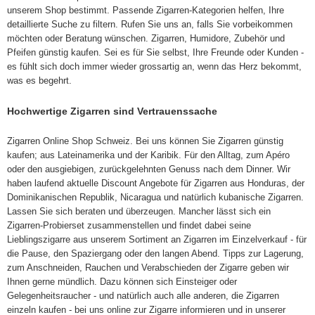
unserem Shop bestimmt. Passende Zigarren-Kategorien helfen, Ihre
detaillierte Suche zu filtern. Rufen Sie uns an, falls Sie vorbeikommen
möchten oder Beratung wünschen. Zigarren, Humidore, Zubehör und
Pfeifen günstig kaufen. Sei es für Sie selbst, Ihre Freunde oder Kunden -
es fühlt sich doch immer wieder grossartig an, wenn das Herz bekommt,
was es begehrt.
Hochwertige Zigarren sind Vertrauenssache
Zigarren Online Shop Schweiz. Bei uns können Sie Zigarren günstig
kaufen; aus Lateinamerika und der Karibik. Für den Alltag, zum Apéro
oder den ausgiebigen, zurückgelehnten Genuss nach dem Dinner. Wir
haben laufend aktuelle Discount Angebote für Zigarren aus Honduras, der
Dominikanischen Republik, Nicaragua und natürlich kubanische Zigarren.
Lassen Sie sich beraten und überzeugen. Mancher lässt sich ein
Zigarren-Probierset zusammenstellen und findet dabei seine
Lieblingszigarre aus unserem Sortiment an Zigarren im Einzelverkauf - für
die Pause, den Spaziergang oder den langen Abend. Tipps zur Lagerung,
zum Anschneiden, Rauchen und Verabschieden der Zigarre geben wir
Ihnen gerne mündlich. Dazu können sich Einsteiger oder
Gelegenheitsraucher - und natürlich auch alle anderen, die Zigarren
einzeln kaufen - bei uns online zur Zigarre informieren und in unserer