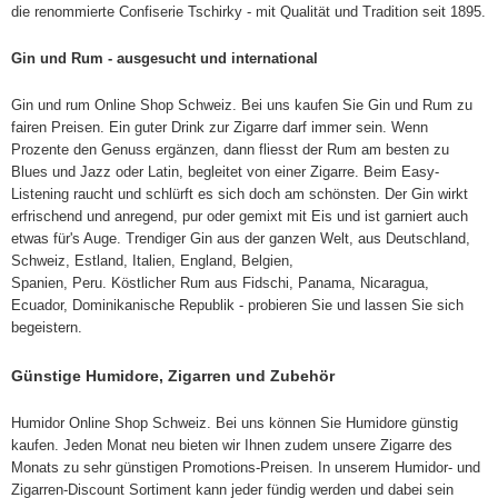
die renommierte Confiserie Tschirky - mit Qualität und Tradition seit 1895.
Gin und Rum - ausgesucht und international
Gin und rum Online Shop Schweiz. Bei uns kaufen Sie Gin und Rum zu
fairen Preisen. Ein guter Drink zur Zigarre darf immer sein. Wenn
Prozente den Genuss ergänzen, dann fliesst der Rum am besten zu
Blues und Jazz oder Latin, begleitet von einer Zigarre. Beim Easy-
Listening raucht und schlürft es sich doch am schönsten. Der Gin wirkt
erfrischend und anregend, pur oder gemixt mit Eis und ist garniert auch
etwas für's Auge.
Trendiger Gin aus der ganzen Welt, aus Deutschland,
Schweiz, Estland, Italien, England, Belgien,
Spanien, Peru. Köstlicher Rum aus Fidschi, Panama, Nicaragua,
Ecuador, Dominikanische Republik - probieren Sie und lassen Sie sich
begeistern.
Günstige Humidore, Zigarren und Zubehör
Humidor Online Shop Schweiz. Bei uns können Sie Humidore günstig
kaufen. Jeden Monat neu bieten wir Ihnen zudem unsere Zigarre des
Monats zu sehr günstigen Promotions-Preisen. In unserem Humidor- und
Zigarren-Discount Sortiment kann jeder fündig werden und dabei sein