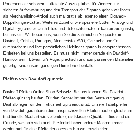
Portemonnaie schonen. Luftdichte Auszugstubos für Zigarren zur
sicheren Aufbewahrung und den Transport der Zigarren geben wir Ihnen
als Merchandising-Artikel auch mal gratis ab, ebenso einen Cigamor-
Doppelklingen-Cutter. Weiteres Zubehör wie spezielle Cutter, Analog- und
Digital-Hygrometer, auch Etuis und Befeuchtermaterial kaufen Sie günstig
bei uns ein. Wir freuen uns, wenn Sie die zahlreichen Angebote an
Davidoff, Cohiba, Partagas, Montecristo, AVO, Camacho und Co.
durchstöbern und Ihre persönlichen Lieblingszigarren in entsprechenden
Einheiten bei uns bestellen. Es muss nicht immer gerade ein Davidoff-
Humidor sein. Etwas für's Auge, praktisch und aus passenden Materialien
gefertigt sind unsere günstigen Humidore ebenfalls.
Pfeifen von Davidoff günstig
Davidoff Pfeifen Online Shop Schweiz. Bei uns können Sie Davidoff-
Pfeifen günstig kaufen. Für den Kenner ist nur das Beste gut genug.
Deshalb legen wir den Fokus auf Spitzenqualität. Unsere Tabakpfeifen
von Davidoff garantieren dem anspruchsvollen Pfeifenraucher gleichsam
traditionelle Machart wie vollendete, erstklassige Qualität. Dies sind die
Gründe, weshalb sich auch Pfeifenliebhaber anderer Marken immer
wieder mal für eine Pfeife der obersten Klasse entscheiden.