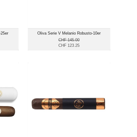
-25er
Oliva Serie V Melanio Robusto-10er
CHF 145.00
CHF 123.25
Robusto
Rocky Patel Disciple Robusto-20er
ubo-3er
CHF 255.00
85.15
Format: Robusto
busto
Ringmass: 50
s: 50
Länge: 12.7
 13.3
mittelkräftig
räftig