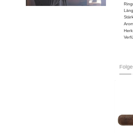
Rin
Län
Stä
Aro
Herk
Verf
Folge
Oliva 