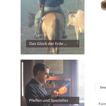
Deta
For