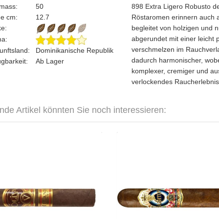
gmass:
50
898 Extra Ligero Robusto d
ge cm:
12.7
Röstaromen erinnern auch a
rke:
begleitet von holzigen und
abgerundet mit einer leicht 
ma:
verschmelzen im Rauchverl
unftsland:
Dominikanische Republik
dadurch harmonischer, wobei
ügbarkeit:
Ab Lager
komplexer, cremiger und a
verlockendes Raucherlebnis
nde Artikel könnten Sie noch interessieren:
Serie V Melanio Maduro Robusto-
Ashton ESG 21 Year Robus
10er
CHF 5
CHF 123.25
Format: Ro
Format: Robusto
Ringmas
Ringmass: 52
Länge:
Länge: 12.7
mittelkräftig bis k
mittelkräftig