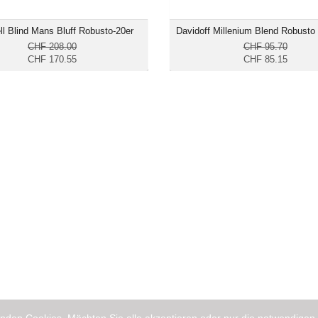
ll Blind Mans Bluff Robusto-20er
Davidoff Millenium Blend Robusto
CHF 208.00
CHF 95.70
CHF 170.55
CHF 85.15