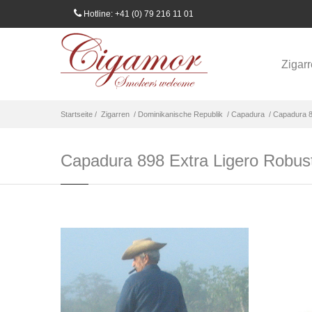
Hotline: +41 (0) 79 216 11 01
Zigar
Startseite /
Zigarren
/ Dominikanische Republik
/ Capadura
/ Capadura 8
Capadura 898 Extra Ligero Robus