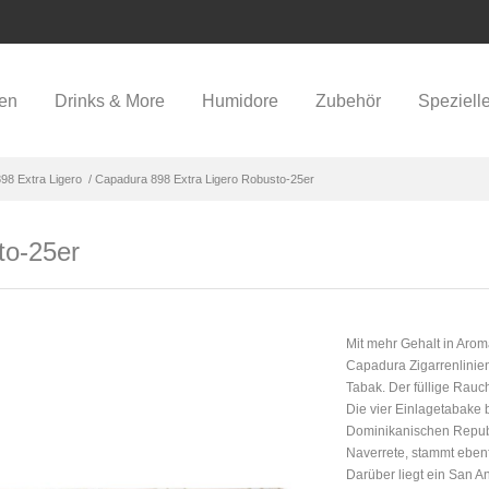
ren
Drinks & More
Humidore
Zubehör
Speziell
98 Extra Ligero
/ Capadura 898 Extra Ligero Robusto-25er
to-25er
Mit mehr Gehalt in Arom
Capadura Zigarrenlinien
Tabak. Der füllige Rauc
Die vier Einlagetabake
Dominikanischen Republ
Naverrete, stammt eben
Darüber liegt ein San A