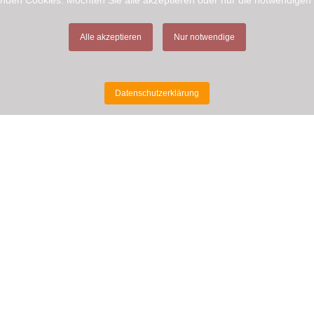
nden Cookies. Möchten Sie alle akzeptieren oder nur die notwendigen
Alle akzeptieren
Nur notwendige
Datenschutzerklärung
MEHR INFORMATIONEN
Tasting Room
Kontakt
Links
Wissenswertes
Datenschutzerklärung
Impressum
Shop