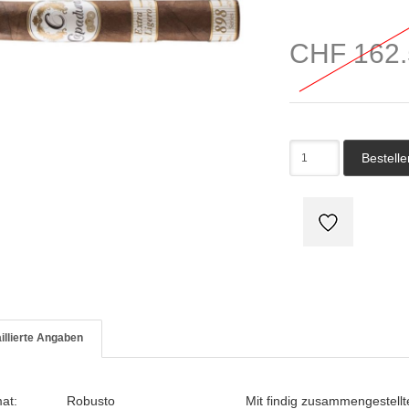
CHF 162.
illierte Angaben
mat:
Robusto
Mit findig zusammengestellte