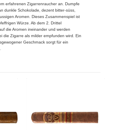
em erfahrenen Zigarrenraucher an. Dumpfe
n dunkle Schokolade, dezent bitter-süss,
 nussigen Aromen. Dieses Zusammenspiel ist
pfeffrigen Würze. Ab dem 2. Drittel
auf die Aromen ineinander und werden
 die Zigarre als milder empfunden wird. Ein
usgewogener Geschmack sorgt für ein
.
to-25er
Oliva Serie V Melanio Robusto-10er
95.00
CHF 123.25
busto
Format: Robusto
s: 52
Ringmass: 52
 13.3
Länge: 12.7
räftig
mittelkräftig