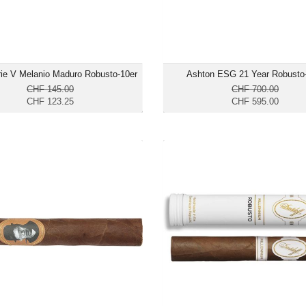
rie V Melanio Maduro Robusto-10er
Ashton ESG 21 Year Robusto
CHF 145.00
CHF 700.00
CHF 123.25
CHF 595.00
ll Blind Mans Bluff Robusto-20er
Davidoff Millenium Blend 
T
CHF 170.55
CHF 
Format: Robusto
Format: Ro
Ringmass: 50
Ringmas
Länge: 12.7
Länge:
mild bis mittelkräftig
mittelkräftig bis k