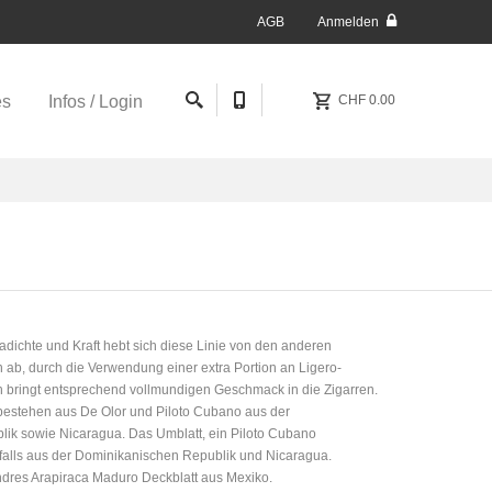
AGB
Anmelden
es
Infos / Login
CHF 0.00
adichte und Kraft hebt sich diese Linie von den anderen
 ab, durch die Verwendung einer extra Portion an Ligero-
h bringt entsprechend vollmundigen Geschmack in die Zigarren.
 bestehen aus De Olor und Piloto Cubano aus der
ik sowie Nicaragua. Das Umblatt, ein Piloto Cubano
falls aus der Dominikanischen Republik und Nicaragua.
ndres Arapiraca Maduro Deckblatt aus Mexiko.